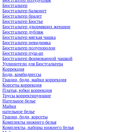
Бюстгалтер полудубляж
Бюстгальтер
Бюстгальтер балконет
Бюстгальтер бралет
Бюстгальтер Бюстье
Бюстгальтер д/кормящих женщин
Бюстгальтер дубляж
Бюстгальтер мягкая чашка
Бюстгальтер невидимка
Бюстгальтер полупоролон
Бюстгальтер пуш-ап
Бюстгальтер формованной чашкой
Удлинители для Бюстгальтера
Коррекция
Боди, комбидрессы
Грации, боди, майки коррекция
Корсеты коррекция
Платья, юбки коррекция
Трусы корректирующие
Нательное белье
Майки
нательное белье
Грации, боди, корсеты
Комплекты нижнего белья
Комплекты, наборы нижнего белья