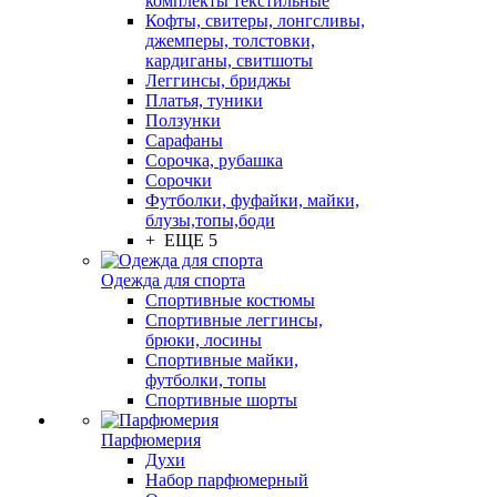
комплекты текстильные
Кофты, свитеры, лонгсливы,
джемперы, толстовки,
кардиганы, свитшоты
Леггинсы, бриджы
Платья, туники
Ползунки
Сарафаны
Сорочка, рубашка
Сорочки
Футболки, фуфайки, майки,
блузы,топы,боди
+ ЕЩЕ 5
Одежда для спорта
Спортивные костюмы
Спортивные леггинсы,
брюки, лосины
Спортивные майки,
футболки, топы
Спортивные шорты
Парфюмерия
Духи
Набор парфюмерный