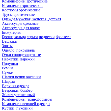
Комбинезоны эротические
Комплекты эротические
Костюмы эротические
Трусы эротические
Одежда мужская, женская, детская
Аксессуары одежные
Аксессуары для волос
Бижутерия
Броши,кольца,серьги,подвески,браслеты
Вешалки
Зонты
Одеяло, покрывала
Очки солнцезащитные
Перчатки, варежки
Подушки
Ремни
Сумки
Шапки,кепки,косынки
Шарфы
Верхняя одежда
Ветровки, бомбер
Жилет утепленный
Комбинезоны, трансформеры
Комплекты верхней одежды
Куртки, пуховики