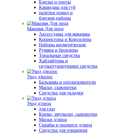
Блески и тинты
Карандаш для губ
палетки помад и
блесков,наборы
Макияж Для лица
Аксессуары для макияжа
Корректоры и Консилеры
Наборы косметические
Румяна и бронзеры
Тональные средства
Хайлайтеры и
скульптурирующие средства
Уход д/волос
Бальзамы и ополаскиватели
Маски, сыворотки
Средства для укладки
Уход д/лица
для глаз
Крема, эмульсии, сыворотки
Маски д/лица
Скрабы и пилинги д/лица
Средства для очищения