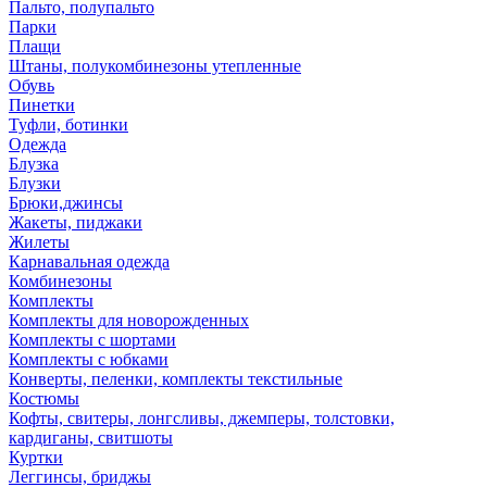
Пальто, полупальто
Парки
Плащи
Штаны, полукомбинезоны утепленные
Обувь
Пинетки
Туфли, ботинки
Одежда
Блузка
Блузки
Брюки,джинсы
Жакеты, пиджаки
Жилеты
Карнавальная одежда
Комбинезоны
Комплекты
Комплекты для новорожденных
Комплекты с шортами
Комплекты с юбками
Конверты, пеленки, комплекты текстильные
Костюмы
Кофты, свитеры, лонгсливы, джемперы, толстовки,
кардиганы, свитшоты
Куртки
Леггинсы, бриджы