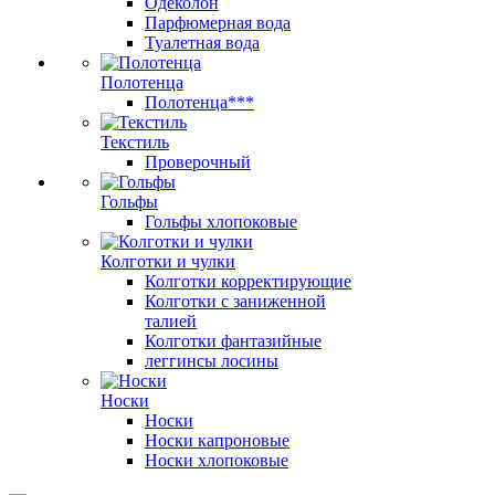
Одеколон
Парфюмерная вода
Туалетная вода
Полотенца
Полотенца***
Текстиль
Проверочный
Гольфы
Гольфы хлопоковые
Колготки и чулки
Колготки корректирующие
Колготки с заниженной
талией
Колготки фантазийные
леггинсы лосины
Носки
Носки
Носки капроновые
Носки хлопоковые