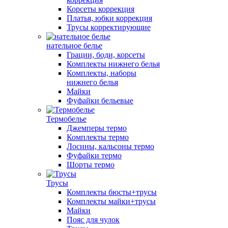
Корсеты коррекция
Платья, юбки коррекция
Трусы корректирующие
нательное белье
Грации, боди, корсеты
Комплекты нижнего белья
Комплекты, наборы
нижнего белья
Майки
Фуфайки бельевые
Термобелье
Джемперы термо
Комплекты термо
Лосины, кальсоны термо
Фуфайки термо
Шорты термо
Трусы
Комплекты бюсты+трусы
Комплекты майки+трусы
Майки
Пояс для чулок