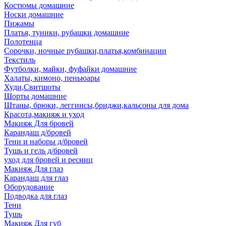
Костюмы домашние
Носки домашние
Пижамы
Платья, туники, рубашки домашние
Полотенца
Сорочки, ночные рубашки,платья,комбинации
Текстиль
Футболки, майки, фуфайки домашние
Халаты, кимоно, пеньюары
Худи,Свитшоты
Шорты домашние
Штаны, брюки, леггинсы,бриджи,кальсоны для дома
Красота,макияж и уход
Макияж Для бровей
Карандаш д/бровей
Тени и наборы д/бровей
Тушь и гель д/бровей
уход для бровей и ресниц
Макияж Для глаз
Карандаш для глаз
Оборудование
Подводка для глаз
Тени
Тушь
Макияж Для губ