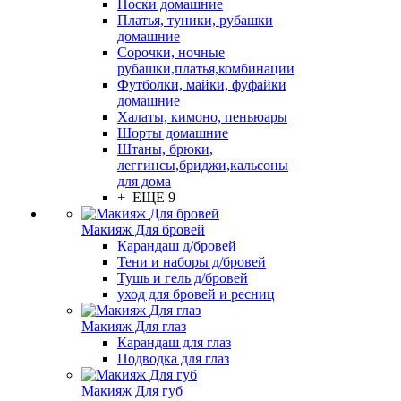
Носки домашние
Платья, туники, рубашки
домашние
Сорочки, ночные
рубашки,платья,комбинации
Футболки, майки, фуфайки
домашние
Халаты, кимоно, пеньюары
Шорты домашние
Штаны, брюки,
леггинсы,бриджи,кальсоны
для дома
+ ЕЩЕ 9
Макияж Для бровей
Карандаш д/бровей
Тени и наборы д/бровей
Тушь и гель д/бровей
уход для бровей и ресниц
Макияж Для глаз
Карандаш для глаз
Подводка для глаз
Макияж Для губ