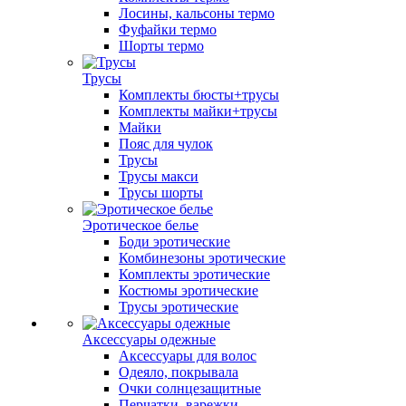
Лосины, кальсоны термо
Фуфайки термо
Шорты термо
Трусы
Комплекты бюсты+трусы
Комплекты майки+трусы
Майки
Пояс для чулок
Трусы
Трусы макси
Трусы шорты
Эротическое белье
Боди эротические
Комбинезоны эротические
Комплекты эротические
Костюмы эротические
Трусы эротические
Аксессуары одежные
Аксессуары для волос
Одеяло, покрывала
Очки солнцезащитные
Перчатки, варежки