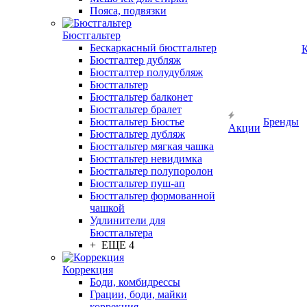
Пояса, подвязки
Бюстгальтер
Бескаркасный бюстгальтер
К
Бюстгалтер дубляж
Бюстгалтер полудубляж
Бюстгальтер
Бюстгальтер балконет
Бюстгальтер бралет
Бюстгальтер Бюстье
Бренды
Акции
Бюстгальтер дубляж
Бюстгальтер мягкая чашка
Бюстгальтер невидимка
Бюстгальтер полупоролон
Бюстгальтер пуш-ап
Бюстгальтер формованной
чашкой
Удлинители для
Бюстгальтера
+ ЕЩЕ 4
Коррекция
Боди, комбидрессы
Грации, боди, майки
коррекция