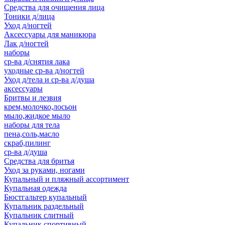
Средства для очищения лица
Тоники д/лица
Уход д/ногтей
Аксессуары для маникюра
Лак д/ногтей
наборы
ср-ва д/снятия лака
уходные ср-ва д/ногтей
Уход д/тела и ср-ва д/душа
аксессуары
Бритвы и лезвия
крем,молочко,лосьон
мыло,жидкое мыло
наборы для тела
пена,соль,масло
скраб,пилинг
ср-ва д/душа
Средства для бритья
Уход за руками, ногами
Купальный и пляжный ассортимент
Купальная одежда
Бюстгальтер купальный
Купальник раздельный
Купальник слитный
Купальник спортивный