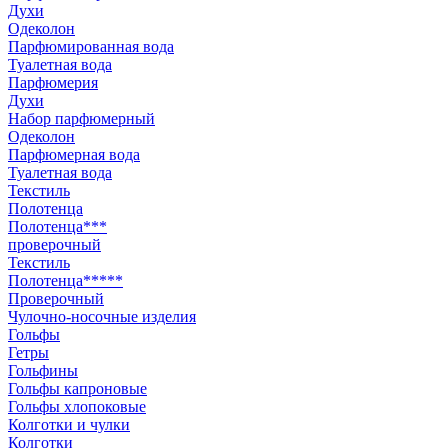
Духи
Одеколон
Парфюмированная вода
Туалетная вода
Парфюмерия
Духи
Набор парфюмерный
Одеколон
Парфюмерная вода
Туалетная вода
Текстиль
Полотенца
Полотенца***
проверочный
Текстиль
Полотенца*****
Проверочный
Чулочно-носочные изделия
Гольфы
Гетры
Гольфины
Гольфы капроновые
Гольфы хлопоковые
Колготки и чулки
Колготки