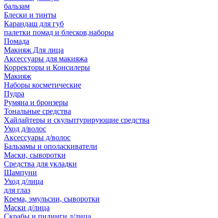
бальзам
Блески и тинты
Карандаш для губ
палетки помад и блесков,наборы
Помада
Макияж Для лица
Аксессуары для макияжа
Корректоры и Консилеры
Макияж
Наборы косметические
Пудра
Румяна и бронзеры
Тональные средства
Хайлайтеры и скульптурирующие средства
Уход д/волос
Аксессуары д/волос
Бальзамы и ополаскиватели
Маски, сыворотки
Средства для укладки
Шампуни
Уход д/лица
для глаз
Крема, эмульсии, сыворотки
Маски д/лица
Скрабы и пилинги д/лица