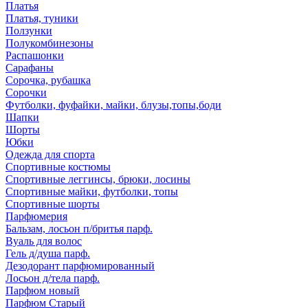
Платья
Платья, туники
Ползунки
Полукомбинезоны
Распашонки
Сарафаны
Сорочка, рубашка
Сорочки
Футболки, фуфайки, майки, блузы,топы,боди
Шапки
Шорты
Юбки
Одежда для спорта
Спортивные костюмы
Спортивные леггинсы, брюки, лосины
Спортивные майки, футболки, топы
Спортивные шорты
Парфюмерия
Бальзам, лосьон п/бритья парф.
Вуаль для волос
Гель д/душа парф.
Дезодорант парфюмированный
Лосьон д/тела парф.
Парфюм новый
Парфюм Старый