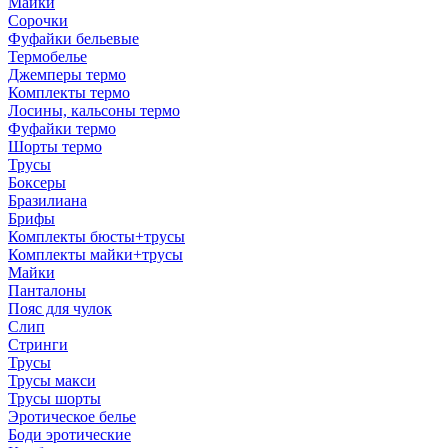
Майки
Сорочки
Фуфайки бельевые
Термобелье
Джемперы термо
Комплекты термо
Лосины, кальсоны термо
Фуфайки термо
Шорты термо
Трусы
Боксеры
Бразилиана
Брифы
Комплекты бюсты+трусы
Комплекты майки+трусы
Майки
Панталоны
Пояс для чулок
Слип
Стринги
Трусы
Трусы макси
Трусы шорты
Эротическое белье
Боди эротические