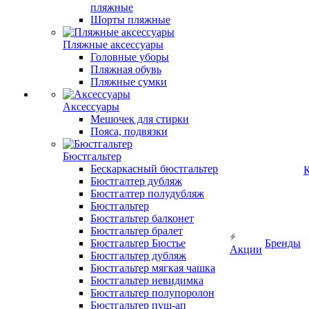
пляжные
Шорты пляжные
Пляжные аксессуары
Головные уборы
Пляжная обувь
Пляжные сумки
Аксессуары
Мешочек для стирки
Пояса, подвязки
Бюстгальтер
Бескаркасный бюстгальтер
К
Бюстгалтер дубляж
Бюстгалтер полудубляж
Бюстгальтер
Бюстгальтер балконет
Бюстгальтер бралет
Бюстгальтер Бюстье
Бренды
Акции
Бюстгальтер дубляж
Бюстгальтер мягкая чашка
Бюстгальтер невидимка
Бюстгальтер полупоролон
Бюстгальтер пуш-ап