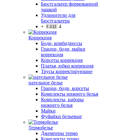
Бюстгальтер формованной
чашкой
Удлинители для
Бюстгальтера
+ ЕЩЕ 4
Коррекция
Боди, комбидрессы
Грации, боди, майки
коррекция
Корсеты коррекция
Платья, юбки коррекция
Трусы корректирующие
нательное белье
Грации, боди, корсеты
Комплекты нижнего белья
Комплекты, наборы
нижнего белья
Майки
Фуфайки бельевые
Термобелье
Джемперы термо
Комплекты термо