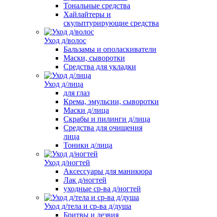
Тональные средства
Хайлайтеры и
скульптурирующие средства
Уход д/волос
Бальзамы и ополаскиватели
Маски, сыворотки
Средства для укладки
Уход д/лица
для глаз
Крема, эмульсии, сыворотки
Маски д/лица
Скрабы и пилинги д/лица
Средства для очищения
лица
Тоники д/лица
Уход д/ногтей
Аксессуары для маникюра
Лак д/ногтей
уходные ср-ва д/ногтей
Уход д/тела и ср-ва д/душа
Бритвы и лезвия