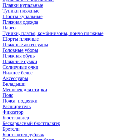
Плавки купальные
Туники пляжные
Шорты купальные
Пляжная одежда
Парео
Туники, платья, комбинизоны, пончо пляжные
Шорты пляжные
Пляжные аксессуары
Головные уборы
Пляжная обувь
Пляжные сумки
Солнечные очки
Нижнее белье
Аксессуары
Вкладыши
Мешочек для стирки
Пояс
Пояса, подвязки
Расширитель
Фиксатор
Бюстгальтер
Бескаркасный бюстгальтер
Бретели
Бюстгалтер дубляж