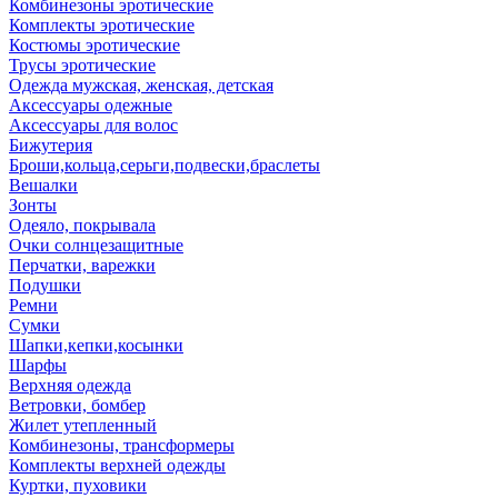
Комбинезоны эротические
Комплекты эротические
Костюмы эротические
Трусы эротические
Одежда мужская, женская, детская
Аксессуары одежные
Аксессуары для волос
Бижутерия
Броши,кольца,серьги,подвески,браслеты
Вешалки
Зонты
Одеяло, покрывала
Очки солнцезащитные
Перчатки, варежки
Подушки
Ремни
Сумки
Шапки,кепки,косынки
Шарфы
Верхняя одежда
Ветровки, бомбер
Жилет утепленный
Комбинезоны, трансформеры
Комплекты верхней одежды
Куртки, пуховики