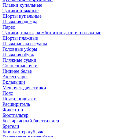
Плавки купальные
Туники пляжные
Шорты купальные
Пляжная одежда
Парео
Туники, платья, комбинизоны, пончо пляжные
Шорты пляжные
Пляжные аксессуары
Головные уборы
Пляжная обувь
Пляжные сумки
Солнечные очки
Нижнее белье
Аксессуары
Вкладыши
Мешочек для стирки
Пояс
Пояса, подвязки
Расширитель
Фиксатор
Бюстгальтер
Бескаркасный бюстгальтер
Бретели
Бюстгалтер дубляж