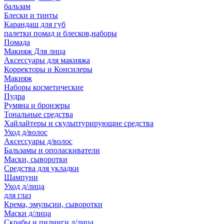
бальзам
Блески и тинты
Карандаш для губ
палетки помад и блесков,наборы
Помада
Макияж Для лица
Аксессуары для макияжа
Корректоры и Консилеры
Макияж
Наборы косметические
Пудра
Румяна и бронзеры
Тональные средства
Хайлайтеры и скульптурирующие средства
Уход д/волос
Аксессуары д/волос
Бальзамы и ополаскиватели
Маски, сыворотки
Средства для укладки
Шампуни
Уход д/лица
для глаз
Крема, эмульсии, сыворотки
Маски д/лица
Скрабы и пилинги д/лица