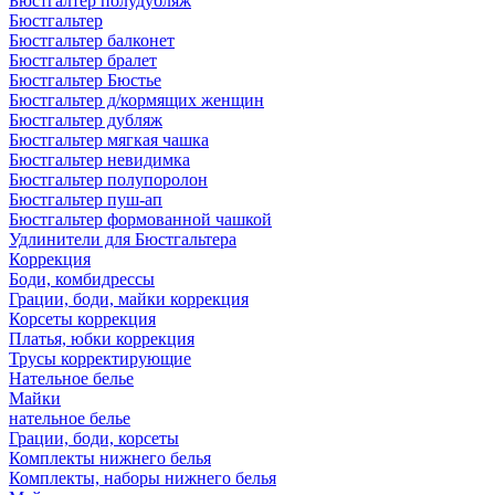
Бюстгалтер полудубляж
Бюстгальтер
Бюстгальтер балконет
Бюстгальтер бралет
Бюстгальтер Бюстье
Бюстгальтер д/кормящих женщин
Бюстгальтер дубляж
Бюстгальтер мягкая чашка
Бюстгальтер невидимка
Бюстгальтер полупоролон
Бюстгальтер пуш-ап
Бюстгальтер формованной чашкой
Удлинители для Бюстгальтера
Коррекция
Боди, комбидрессы
Грации, боди, майки коррекция
Корсеты коррекция
Платья, юбки коррекция
Трусы корректирующие
Нательное белье
Майки
нательное белье
Грации, боди, корсеты
Комплекты нижнего белья
Комплекты, наборы нижнего белья