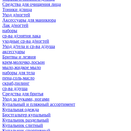
Средства для очищения лица
Тоники д/лица
Уход д/ногтей
Аксессуары для маникюра
Лак д/ногтей
наборы
ср-ва д/снятия лака
уходные ср-ва д/ногтей
Уход д/тела и ср-ва д/душа
аксессуары
Бритвы и лезвия
крем,молочко,лосьон
мыло,жидкое мыло
наборы для тела
пена,соль,масло
скраб,пилинг
ср-ва д/душа
Средства для бритья
Уход за руками, ногами
Купальный и пляжный ассортимент
Купальная одежда
Бюстгальтер купальный
Купальник раздельный
Купальник слитный
Купальник спортивный