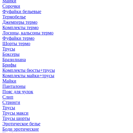
Майки
Сорочки
Фуфайки бельевые
Термобелье
Джемперы термо
Комплекты термо
Лосины, кальсоны термо
Фуфайки термо
Шорты термо
Трусы
Боксеры
Бразилиана
Брифы
Комплекты бюсты+трусы
Комплекты майки+трусы
Майки
Панталоны
Пояс для чулок
Слип
Стринги
Трусы
Трусы макси
Трусы шорты
Эротическое белье
Боди эротические