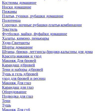
Костюмы домашние
Носки домашние
Пижамы
Платья, туники, рубашки домашние
Полотенца
Сорочки, ночные рубашки,платья,комбинации
Текстиль
Футболки, майки, фуфайки домашние
Халаты, кимоно, пеньюары
Худи,Свитшоты
Шорты домашние
Штаны, брюки, леггинсы,бриджи,кальсоны для дома
Красота,макияж и уход
Макияж Для бровей
Карандаш д/бровей
Тени и наборы д/бровей
Тушь и гель д/бровей
уход для бровей и ресниц
Макияж Для глаз
Карандаш для глаз
Оборудование
Подводка для глаз
Тени
Тушь
Макияж Для губ