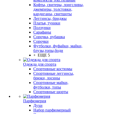
комплекты текстильные
Кофты, свитеры, лонгсливы,
джемперы, толстовки,
кардиганы, свитшоты
Леггинсы, бриджы
Платья, туники
Ползунки
Сарафаны
Сорочка, рубашка
Сорочки
Футболки, фуфайки, майки,
блузы,топы,боди
+ ЕЩЕ 5
Одежда для спорта
Спортивные костюмы
Спортивные леггинсы,
брюки, лосины
Спортивные майки,
футболки, топы
Спортивные шорты
Парфюмерия
Духи
Набор парфюмерный