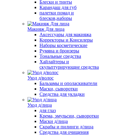
Блески и тинты
Карандаш для губ
палетки помад и
блесков,наборы
Макияж Для лица
Аксессуары для макияжа
Корректоры и Консилеры
Наборы косметические
Румяна и бронзеры
Тональные средства
Хайлайтеры и
скульптурирующие средства
Уход д/волос
Бальзамы и ополаскиватели
Маски, сыворотки
Средства для укладки
Уход д/лица
для глаз
Крема, эмульсии, сыворотки
Маски д/лица
Скрабы и пилинги д/лица
Средства для очищения