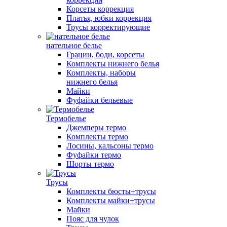
Корсеты коррекция
Платья, юбки коррекция
Трусы корректирующие
нательное белье
Грации, боди, корсеты
Комплекты нижнего белья
Комплекты, наборы
нижнего белья
Майки
Фуфайки бельевые
Термобелье
Джемперы термо
Комплекты термо
Лосины, кальсоны термо
Фуфайки термо
Шорты термо
Трусы
Комплекты бюсты+трусы
Комплекты майки+трусы
Майки
Пояс для чулок