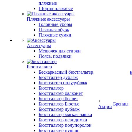
пляжные
Шорты пляжные
Пляжные аксессуары
Головные уборы
Пляжная обувь
Пляжные сумки
Аксессуары
Мешочек для стирки
Пояса, подвязки
Бюстгальтер
Бескаркасный бюстгальтер
К
Бюстгалтер дубляж
Бюстгалтер полудубляж
Бюстгальтер
Бюстгальтер балконет
Бюстгальтер бралет
Бюстгальтер Бюстье
Бренды
Акции
Бюстгальтер дубляж
Бюстгальтер мягкая чашка
Бюстгальтер невидимка
Бюстгальтер полупоролон
Бюстгальтер пуш-ап