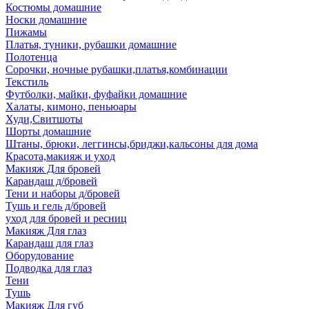
Костюмы домашние
Носки домашние
Пижамы
Платья, туники, рубашки домашние
Полотенца
Сорочки, ночные рубашки,платья,комбинации
Текстиль
Футболки, майки, фуфайки домашние
Халаты, кимоно, пеньюары
Худи,Свитшоты
Шорты домашние
Штаны, брюки, леггинсы,бриджи,кальсоны для дома
Красота,макияж и уход
Макияж Для бровей
Карандаш д/бровей
Тени и наборы д/бровей
Тушь и гель д/бровей
уход для бровей и ресниц
Макияж Для глаз
Карандаш для глаз
Оборудование
Подводка для глаз
Тени
Тушь
Макияж Для губ