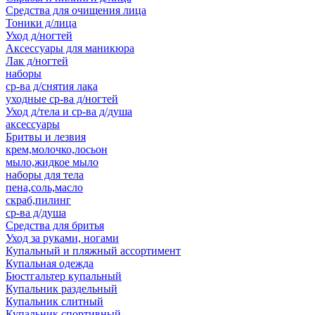
Средства для очищения лица
Тоники д/лица
Уход д/ногтей
Аксессуары для маникюра
Лак д/ногтей
наборы
ср-ва д/снятия лака
уходные ср-ва д/ногтей
Уход д/тела и ср-ва д/душа
аксессуары
Бритвы и лезвия
крем,молочко,лосьон
мыло,жидкое мыло
наборы для тела
пена,соль,масло
скраб,пилинг
ср-ва д/душа
Средства для бритья
Уход за руками, ногами
Купальный и пляжный ассортимент
Купальная одежда
Бюстгальтер купальный
Купальник раздельный
Купальник слитный
Купальник спортивный