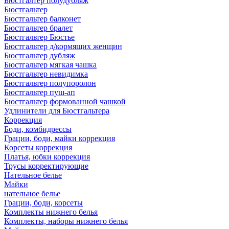
Бюстгалтер полудубляж
Бюстгальтер
Бюстгальтер балконет
Бюстгальтер бралет
Бюстгальтер Бюстье
Бюстгальтер д/кормящих женщин
Бюстгальтер дубляж
Бюстгальтер мягкая чашка
Бюстгальтер невидимка
Бюстгальтер полупоролон
Бюстгальтер пуш-ап
Бюстгальтер формованной чашкой
Удлинители для Бюстгальтера
Коррекция
Боди, комбидрессы
Грации, боди, майки коррекция
Корсеты коррекция
Платья, юбки коррекция
Трусы корректирующие
Нательное белье
Майки
нательное белье
Грации, боди, корсеты
Комплекты нижнего белья
Комплекты, наборы нижнего белья