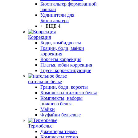
Бюстгальтер формованной
чашкой
Удлинители для
Бюстгальтера
+ ЕЩЕ 4
Коррекция
Боди, комбидрессы
Грации, боди, майки
коррекция
Корсеты коррекция
Платья, юбки коррекция
Трусы корректирующие
нательное белье
Грации, боди, корсеты
Комплекты нижнего белья
Комплекты, наборы
нижнего белья
Майки
Фуфайки бельевые
Термобелье
Джемперы термо
Комплекты термо