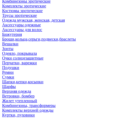
Комбинезоны эротические
Комплекты эротические
Костюмы эротические
Трусы эротические
Одежда мужская, женская, детская
Аксессуары одежные
Аксессуары для волос
Бижутерия
Броши,кольца,серьги,подвески,браслеты
Вешалки
Зонты
Одеяло, покрывала
Очки солнцезащитные
Перчатки, варежки
Подушки
Ремни
Сумки
Шапки,кепки,косынки
Шарфы
Верхняя одежда
Ветровки, бомбер
Жилет утепленный
Комбинезоны, трансформеры
Комплекты верхней одежды
Куртки, пуховики