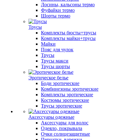
Лосины, кальсоны термо
Фуфайки термо
Шорты термо
Трусы
Комплекты бюсты+трусы
Комплекты майки+трусы
Майки
Пояс для чулок
Трусы
Трусы макси
Трусы шорты
Эротическое белье
Боди эротические
Комбинезоны эротические
Комплекты эротические
Костюмы эротические
Трусы эротические
Аксессуары одежные
Аксессуары для волос
Одеяло, покрывала
Очки солнцезащитные
Перчатки, варежки