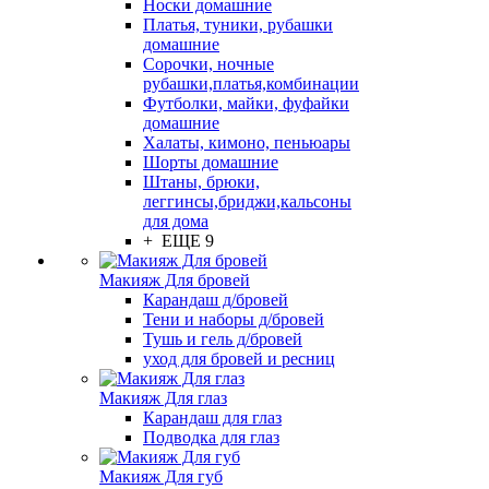
Носки домашние
Платья, туники, рубашки
домашние
Сорочки, ночные
рубашки,платья,комбинации
Футболки, майки, фуфайки
домашние
Халаты, кимоно, пеньюары
Шорты домашние
Штаны, брюки,
леггинсы,бриджи,кальсоны
для дома
+ ЕЩЕ 9
Макияж Для бровей
Карандаш д/бровей
Тени и наборы д/бровей
Тушь и гель д/бровей
уход для бровей и ресниц
Макияж Для глаз
Карандаш для глаз
Подводка для глаз
Макияж Для губ