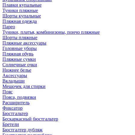
Плавки купальные
Туники пляжные
Шорты купальные
Пляжная одежда
Парео
Туники, платья, комбинизоны, пончо пляжные
Шорты пляжные
Пляжные аксессуары
Головные уборы
Пляжная обувь
Пляжные сумки
Солнечные очки
Нижнее белье
Аксессуары
Вкладыши
Мешочек для стирки
Пояс
Пояса, подвязки
Расширитель
Фиксатор
Бюстгальтер
Бескаркасный бюстгальтер
Бретели
Бюстгалтер дубляж