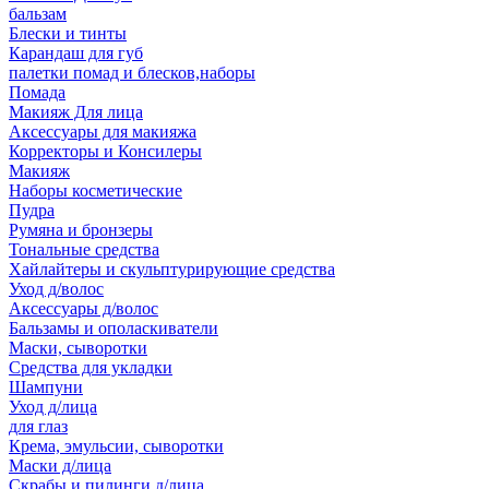
бальзам
Блески и тинты
Карандаш для губ
палетки помад и блесков,наборы
Помада
Макияж Для лица
Аксессуары для макияжа
Корректоры и Консилеры
Макияж
Наборы косметические
Пудра
Румяна и бронзеры
Тональные средства
Хайлайтеры и скульптурирующие средства
Уход д/волос
Аксессуары д/волос
Бальзамы и ополаскиватели
Маски, сыворотки
Средства для укладки
Шампуни
Уход д/лица
для глаз
Крема, эмульсии, сыворотки
Маски д/лица
Скрабы и пилинги д/лица