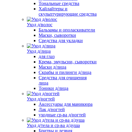
Тональные средства
Хайлайтеры и
скульптурирующие средства
Уход д/волос
Бальзамы и ополаскиватели
Маски, сыворотки
Средства для укладки
Уход д/лица
для глаз
Крема, эмульсии, сыворотки
Маски д/лица
Скрабы и пилинги д/лица
Средства для очищения
лица
Тоники д/лица
Уход д/ногтей
Аксессуары для маникюра
Лак д/ногтей
уходные ср-ва д/ногтей
Уход д/тела и ср-ва д/душа
Бритвы и лезвия