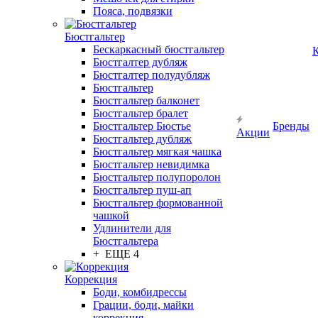
Пояса, подвязки
Бюстгальтер
Бескаркасный бюстгальтер
К
Бюстгалтер дубляж
Бюстгалтер полудубляж
Бюстгальтер
Бюстгальтер балконет
Бюстгальтер бралет
Бюстгальтер Бюстье
Бренды
Акции
Бюстгальтер дубляж
Бюстгальтер мягкая чашка
Бюстгальтер невидимка
Бюстгальтер полупоролон
Бюстгальтер пуш-ап
Бюстгальтер формованной
чашкой
Удлинители для
Бюстгальтера
+ ЕЩЕ 4
Коррекция
Боди, комбидрессы
Грации, боди, майки
коррекция