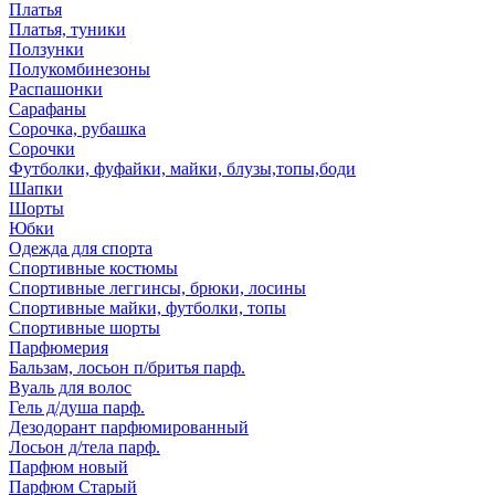
Платья
Платья, туники
Ползунки
Полукомбинезоны
Распашонки
Сарафаны
Сорочка, рубашка
Сорочки
Футболки, фуфайки, майки, блузы,топы,боди
Шапки
Шорты
Юбки
Одежда для спорта
Спортивные костюмы
Спортивные леггинсы, брюки, лосины
Спортивные майки, футболки, топы
Спортивные шорты
Парфюмерия
Бальзам, лосьон п/бритья парф.
Вуаль для волос
Гель д/душа парф.
Дезодорант парфюмированный
Лосьон д/тела парф.
Парфюм новый
Парфюм Старый