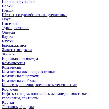
Пальто, полупальто
Парки
Плащи
Штаны, полукомбинезоны утепленные
Обувь
Пинетки
Туфли, ботинки
Одежда
Блузка
Блузки
Брюки,джинсы
Жакеты, пиджаки
Жилеты
Карнавальная одежда
Комбинезоны
Комплекты
Комплекты для новорожденных
Комплекты с шортами
Комплекты с юбками
Конверты, пеленки, комплекты текстильные
Костюмы
Кофты, свитеры, лонгсливы, джемперы, толстовки,
кардиганы, свитшоты
Куртки
Леггинсы, бриджы