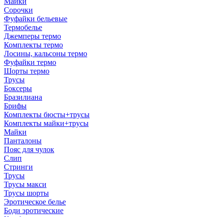
Майки
Сорочки
Фуфайки бельевые
Термобелье
Джемперы термо
Комплекты термо
Лосины, кальсоны термо
Фуфайки термо
Шорты термо
Трусы
Боксеры
Бразилиана
Брифы
Комплекты бюсты+трусы
Комплекты майки+трусы
Майки
Панталоны
Пояс для чулок
Слип
Стринги
Трусы
Трусы макси
Трусы шорты
Эротическое белье
Боди эротические