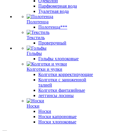
Одеколон
Парфюмерная вода
Туалетная вода
Полотенца
Полотенца***
Текстиль
Проверочный
Гольфы
Гольфы хлопоковые
Колготки и чулки
Колготки корректирующие
Колготки с заниженной
талией
Колготки фантазийные
леггинсы лосины
Носки
Носки
Носки капроновые
Носки хлопоковые