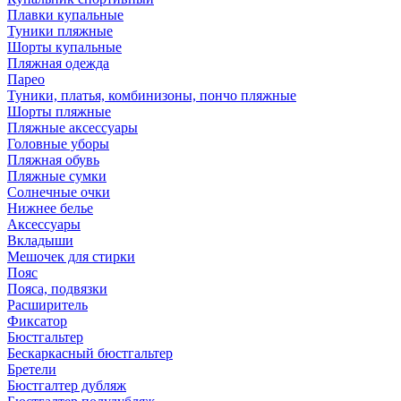
Плавки купальные
Туники пляжные
Шорты купальные
Пляжная одежда
Парео
Туники, платья, комбинизоны, пончо пляжные
Шорты пляжные
Пляжные аксессуары
Головные уборы
Пляжная обувь
Пляжные сумки
Солнечные очки
Нижнее белье
Аксессуары
Вкладыши
Мешочек для стирки
Пояс
Пояса, подвязки
Расширитель
Фиксатор
Бюстгальтер
Бескаркасный бюстгальтер
Бретели
Бюстгалтер дубляж