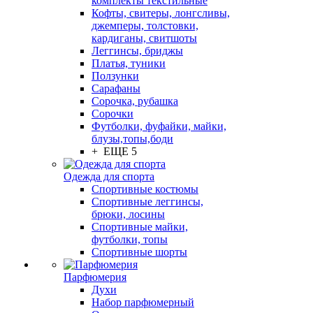
комплекты текстильные
Кофты, свитеры, лонгсливы,
джемперы, толстовки,
кардиганы, свитшоты
Леггинсы, бриджы
Платья, туники
Ползунки
Сарафаны
Сорочка, рубашка
Сорочки
Футболки, фуфайки, майки,
блузы,топы,боди
+ ЕЩЕ 5
Одежда для спорта
Спортивные костюмы
Спортивные леггинсы,
брюки, лосины
Спортивные майки,
футболки, топы
Спортивные шорты
Парфюмерия
Духи
Набор парфюмерный