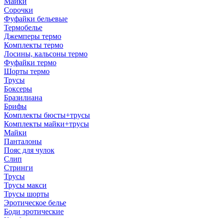
Майки
Сорочки
Фуфайки бельевые
Термобелье
Джемперы термо
Комплекты термо
Лосины, кальсоны термо
Фуфайки термо
Шорты термо
Трусы
Боксеры
Бразилиана
Брифы
Комплекты бюсты+трусы
Комплекты майки+трусы
Майки
Панталоны
Пояс для чулок
Слип
Стринги
Трусы
Трусы макси
Трусы шорты
Эротическое белье
Боди эротические