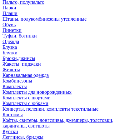
Пальто, полупальто
Парки
Плащи
Штаны, полукомбинезоны утепленные
Обувь
Пинетки
Туфли, ботинки
Одежда
Блузка
Блузки
Брюки,джинсы
Жакеты, пиджаки
Жилеты
Карнавальная одежда
Комбинезоны
Комплекты
Комплекты для новорожденных
Комплекты с шортами
Комплекты с юбками
Конверты, пеленки, комплекты текстильные
Костюмы
Кофты, свитеры, лонгсливы, джемперы, толстовки,
кардиганы, свитшоты
Куртки
Леггинсы, бриджы