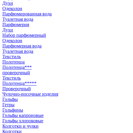
Духи
Одеколон
Парфюмированная вода
Туалетная вода
Парфюмерия
Духи
Набор парфюмерный
Одеколон
Парфюмерная вода
Туалетная вода
Текстиль
Полотенца
Полотенца***
проверочный
Текстиль
Полотенца*****
Проверочный
Чулочно-носочные изделия
Гольфы
Гетры
Гольфины
Гольфы капроновые
Гольфы хлопоковые
Колготки и чулки
Колготки