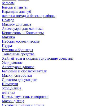
бальзам
Блески и тинты
Карандаш для губ
палетки помад и блесков,наборы
Помада
Макияж Для лица
Аксессуары для макияжа
Корректоры и Консилеры
Макияж
Наборы косметические
Пудра
Румяна и бронзеры
Тональные средства
Хайлайтеры и скульптурирующие средства
Уход д/волос
Аксессуары д/волос
Бальзамы и ополаскиватели
Маски, сыворотки
Средства для укладки
Шампуни
Уход д/лица
для глаз
Крема, эмульсии, сыворотки
Маски д/лица
Скрабы и пилинги д/лица