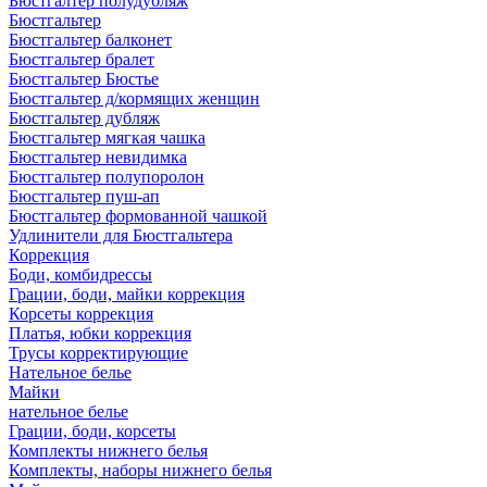
Бюстгалтер полудубляж
Бюстгальтер
Бюстгальтер балконет
Бюстгальтер бралет
Бюстгальтер Бюстье
Бюстгальтер д/кормящих женщин
Бюстгальтер дубляж
Бюстгальтер мягкая чашка
Бюстгальтер невидимка
Бюстгальтер полупоролон
Бюстгальтер пуш-ап
Бюстгальтер формованной чашкой
Удлинители для Бюстгальтера
Коррекция
Боди, комбидрессы
Грации, боди, майки коррекция
Корсеты коррекция
Платья, юбки коррекция
Трусы корректирующие
Нательное белье
Майки
нательное белье
Грации, боди, корсеты
Комплекты нижнего белья
Комплекты, наборы нижнего белья