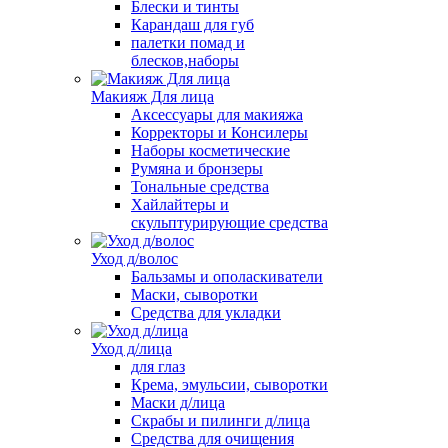
Блески и тинты
Карандаш для губ
палетки помад и
блесков,наборы
Макияж Для лица
Аксессуары для макияжа
Корректоры и Консилеры
Наборы косметические
Румяна и бронзеры
Тональные средства
Хайлайтеры и
скульптурирующие средства
Уход д/волос
Бальзамы и ополаскиватели
Маски, сыворотки
Средства для укладки
Уход д/лица
для глаз
Крема, эмульсии, сыворотки
Маски д/лица
Скрабы и пилинги д/лица
Средства для очищения