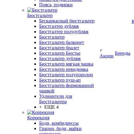
Пояса, подвязки
Бюстгальтер
Бескаркасный бюстгальтер
К
Бюстгалтер дубляж
Бюстгалтер полудубляж
Бюстгальтер
Бюстгальтер балконет
Бюстгальтер бралет
Бюстгальтер Бюстье
Бренды
Акции
Бюстгальтер дубляж
Бюстгальтер мягкая чашка
Бюстгальтер невидимка
Бюстгальтер полупоролон
Бюстгальтер пуш-ап
Бюстгальтер формованной
чашкой
Удлинители для
Бюстгальтера
+ ЕЩЕ 4
Коррекция
Боди, комбидрессы
Грации, боди, майки
коррекция