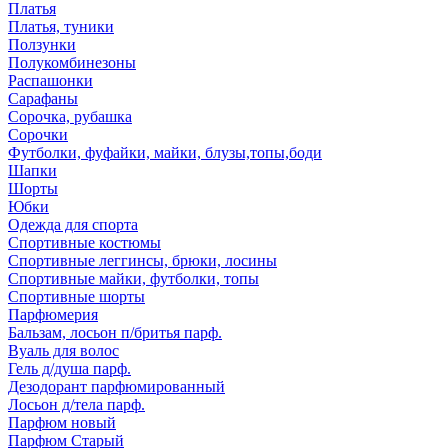
Платья
Платья, туники
Ползунки
Полукомбинезоны
Распашонки
Сарафаны
Сорочка, рубашка
Сорочки
Футболки, фуфайки, майки, блузы,топы,боди
Шапки
Шорты
Юбки
Одежда для спорта
Спортивные костюмы
Спортивные леггинсы, брюки, лосины
Спортивные майки, футболки, топы
Спортивные шорты
Парфюмерия
Бальзам, лосьон п/бритья парф.
Вуаль для волос
Гель д/душа парф.
Дезодорант парфюмированный
Лосьон д/тела парф.
Парфюм новый
Парфюм Старый