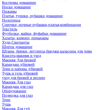
Костюмы домашние
Носки домашние
Пижамы
Платья, туники, рубашки домашние
Полотенца
Сорочки, ночные рубашки,платья,комбинации
Текстиль
Футболки, майки, фуфайки домашние
Халаты, кимоно, пеньюары
Худи,Свитшоты
Шорты домашние
Штаны, брюки, леггинсы,бриджи,кальсоны для дома
Красота,макияж и уход
Макияж Для бровей
Карандаш д/бровей
Тени и наборы д/бровей
Тушь и гель д/бровей
уход для бровей и ресниц
Макияж Для глаз
Карандаш для глаз
Оборудование
Подводка для глаз
Тени
Тушь
Макияж Для губ