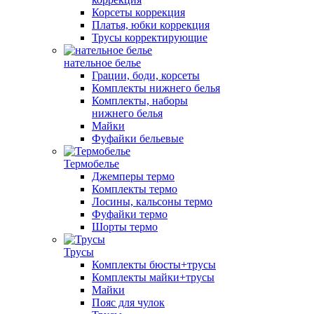
Корсеты коррекция
Платья, юбки коррекция
Трусы корректирующие
нательное белье
Грации, боди, корсеты
Комплекты нижнего белья
Комплекты, наборы
нижнего белья
Майки
Фуфайки бельевые
Термобелье
Джемперы термо
Комплекты термо
Лосины, кальсоны термо
Фуфайки термо
Шорты термо
Трусы
Комплекты бюсты+трусы
Комплекты майки+трусы
Майки
Пояс для чулок