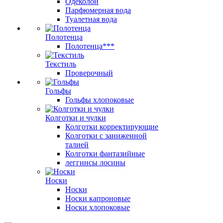
Одеколон
Парфюмерная вода
Туалетная вода
Полотенца
Полотенца***
Текстиль
Проверочный
Гольфы
Гольфы хлопоковые
Колготки и чулки
Колготки корректирующие
Колготки с заниженной
талией
Колготки фантазийные
леггинсы лосины
Носки
Носки
Носки капроновые
Носки хлопоковые