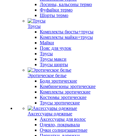
Лосины, кальсоны термо
Фуфайки термо
Шорты термо
Трусы
Комплекты бюсты+трусы
Комплекты майки+трусы
Майки
Пояс для чулок
Трусы
Трусы макси
Трусы шорты
Эротическое белье
Боди эротические
Комбинезоны эротические
Комплекты эротические
Костюмы эротические
Трусы эротические
Аксессуары одежные
Аксессуары для волос
Одеяло, покрывала
Очки солнцезащитные
Перчатки, варежки