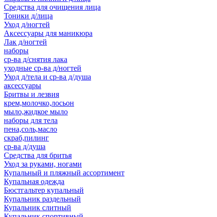
Средства для очищения лица
Тоники д/лица
Уход д/ногтей
Аксессуары для маникюра
Лак д/ногтей
наборы
ср-ва д/снятия лака
уходные ср-ва д/ногтей
Уход д/тела и ср-ва д/душа
аксессуары
Бритвы и лезвия
крем,молочко,лосьон
мыло,жидкое мыло
наборы для тела
пена,соль,масло
скраб,пилинг
ср-ва д/душа
Средства для бритья
Уход за руками, ногами
Купальный и пляжный ассортимент
Купальная одежда
Бюстгальтер купальный
Купальник раздельный
Купальник слитный
Купальник спортивный