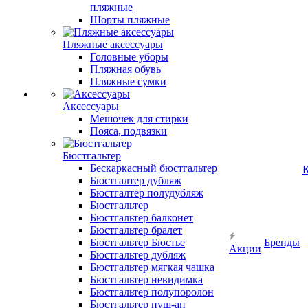
пляжные
Шорты пляжные
Пляжные аксессуары
Головные уборы
Пляжная обувь
Пляжные сумки
Аксессуары
Мешочек для стирки
Пояса, подвязки
Бюстгальтер
Бескаркасный бюстгальтер
К
Бюстгалтер дубляж
Бюстгалтер полудубляж
Бюстгальтер
Бюстгальтер балконет
Бюстгальтер бралет
Бюстгальтер Бюстье
Бренды
Акции
Бюстгальтер дубляж
Бюстгальтер мягкая чашка
Бюстгальтер невидимка
Бюстгальтер полупоролон
Бюстгальтер пуш-ап