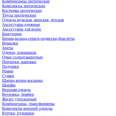
Комбинезоны эротические
Комплекты эротические
Костюмы эротические
Трусы эротические
Одежда мужская, женская, детская
Аксессуары одежные
Аксессуары для волос
Бижутерия
Броши,кольца,серьги,подвески,браслеты
Вешалки
Зонты
Одеяло, покрывала
Очки солнцезащитные
Перчатки, варежки
Подушки
Ремни
Сумки
Шапки,кепки,косынки
Шарфы
Верхняя одежда
Ветровки, бомбер
Жилет утепленный
Комбинезоны, трансформеры
Комплекты верхней одежды
Куртки, пуховики