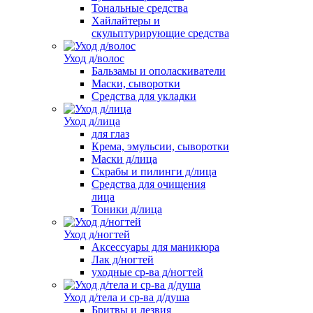
Тональные средства
Хайлайтеры и
скульптурирующие средства
Уход д/волос
Бальзамы и ополаскиватели
Маски, сыворотки
Средства для укладки
Уход д/лица
для глаз
Крема, эмульсии, сыворотки
Маски д/лица
Скрабы и пилинги д/лица
Средства для очищения
лица
Тоники д/лица
Уход д/ногтей
Аксессуары для маникюра
Лак д/ногтей
уходные ср-ва д/ногтей
Уход д/тела и ср-ва д/душа
Бритвы и лезвия