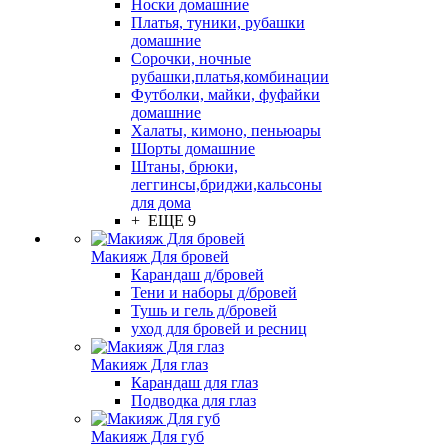
Носки домашние
Платья, туники, рубашки
домашние
Сорочки, ночные
рубашки,платья,комбинации
Футболки, майки, фуфайки
домашние
Халаты, кимоно, пеньюары
Шорты домашние
Штаны, брюки,
леггинсы,бриджи,кальсоны
для дома
+ ЕЩЕ 9
Макияж Для бровей
Карандаш д/бровей
Тени и наборы д/бровей
Тушь и гель д/бровей
уход для бровей и ресниц
Макияж Для глаз
Карандаш для глаз
Подводка для глаз
Макияж Для губ