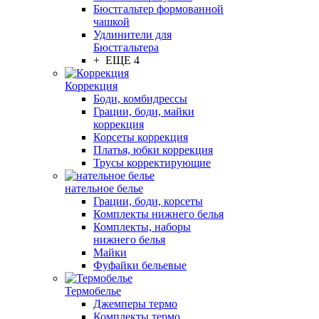
Бюстгальтер формованной
чашкой
Удлинители для
Бюстгальтера
+ ЕЩЕ 4
Коррекция
Боди, комбидрессы
Грации, боди, майки
коррекция
Корсеты коррекция
Платья, юбки коррекция
Трусы корректирующие
нательное белье
Грации, боди, корсеты
Комплекты нижнего белья
Комплекты, наборы
нижнего белья
Майки
Фуфайки бельевые
Термобелье
Джемперы термо
Комплекты термо