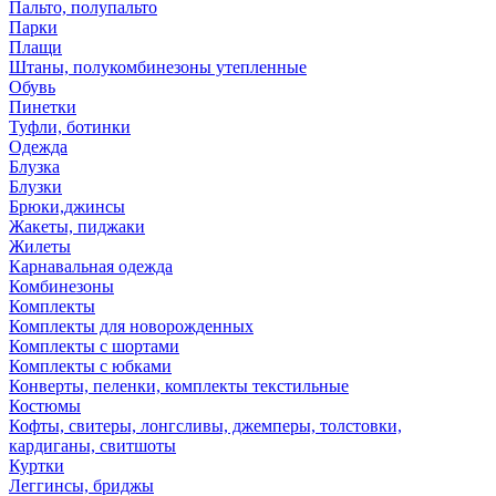
Пальто, полупальто
Парки
Плащи
Штаны, полукомбинезоны утепленные
Обувь
Пинетки
Туфли, ботинки
Одежда
Блузка
Блузки
Брюки,джинсы
Жакеты, пиджаки
Жилеты
Карнавальная одежда
Комбинезоны
Комплекты
Комплекты для новорожденных
Комплекты с шортами
Комплекты с юбками
Конверты, пеленки, комплекты текстильные
Костюмы
Кофты, свитеры, лонгсливы, джемперы, толстовки,
кардиганы, свитшоты
Куртки
Леггинсы, бриджы