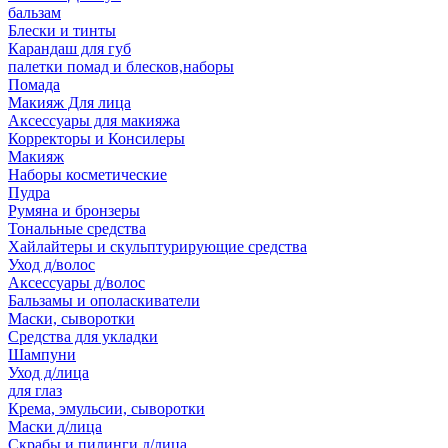
бальзам
Блески и тинты
Карандаш для губ
палетки помад и блесков,наборы
Помада
Макияж Для лица
Аксессуары для макияжа
Корректоры и Консилеры
Макияж
Наборы косметические
Пудра
Румяна и бронзеры
Тональные средства
Хайлайтеры и скульптурирующие средства
Уход д/волос
Аксессуары д/волос
Бальзамы и ополаскиватели
Маски, сыворотки
Средства для укладки
Шампуни
Уход д/лица
для глаз
Крема, эмульсии, сыворотки
Маски д/лица
Скрабы и пилинги д/лица