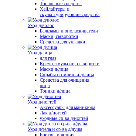
Тональные средства
Хайлайтеры и
скульптурирующие средства
Уход д/волос
Бальзамы и ополаскиватели
Маски, сыворотки
Средства для укладки
Уход д/лица
для глаз
Крема, эмульсии, сыворотки
Маски д/лица
Скрабы и пилинги д/лица
Средства для очищения
лица
Тоники д/лица
Уход д/ногтей
Аксессуары для маникюра
Лак д/ногтей
уходные ср-ва д/ногтей
Уход д/тела и ср-ва д/душа
Бритвы и лезвия