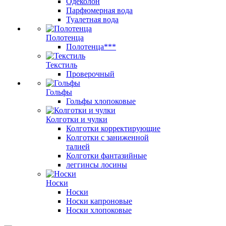
Одеколон
Парфюмерная вода
Туалетная вода
Полотенца
Полотенца***
Текстиль
Проверочный
Гольфы
Гольфы хлопоковые
Колготки и чулки
Колготки корректирующие
Колготки с заниженной
талией
Колготки фантазийные
леггинсы лосины
Носки
Носки
Носки капроновые
Носки хлопоковые