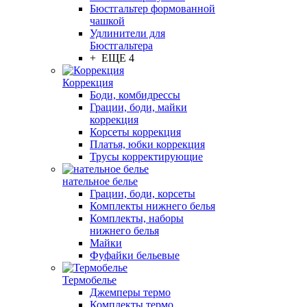
Бюстгальтер формованной
чашкой
Удлинители для
Бюстгальтера
+ ЕЩЕ 4
Коррекция
Боди, комбидрессы
Грации, боди, майки
коррекция
Корсеты коррекция
Платья, юбки коррекция
Трусы корректирующие
нательное белье
Грации, боди, корсеты
Комплекты нижнего белья
Комплекты, наборы
нижнего белья
Майки
Фуфайки бельевые
Термобелье
Джемперы термо
Комплекты термо