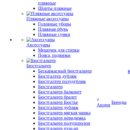
пляжные
Шорты пляжные
Пляжные аксессуары
Головные уборы
Пляжная обувь
Пляжные сумки
Аксессуары
Мешочек для стирки
Пояса, подвязки
Бюстгальтер
Бескаркасный бюстгальтер
К
Бюстгалтер дубляж
Бюстгалтер полудубляж
Бюстгальтер
Бюстгальтер балконет
Бюстгальтер бралет
Бюстгальтер Бюстье
Бренды
Акции
Бюстгальтер дубляж
Бюстгальтер мягкая чашка
Бюстгальтер невидимка
Бюстгальтер полупоролон
Бюстгальтер пуш-ап