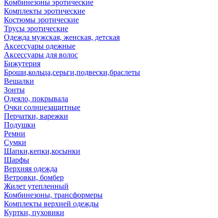
Комбинезоны эротические
Комплекты эротические
Костюмы эротические
Трусы эротические
Одежда мужская, женская, детская
Аксессуары одежные
Аксессуары для волос
Бижутерия
Броши,кольца,серьги,подвески,браслеты
Вешалки
Зонты
Одеяло, покрывала
Очки солнцезащитные
Перчатки, варежки
Подушки
Ремни
Сумки
Шапки,кепки,косынки
Шарфы
Верхняя одежда
Ветровки, бомбер
Жилет утепленный
Комбинезоны, трансформеры
Комплекты верхней одежды
Куртки, пуховики