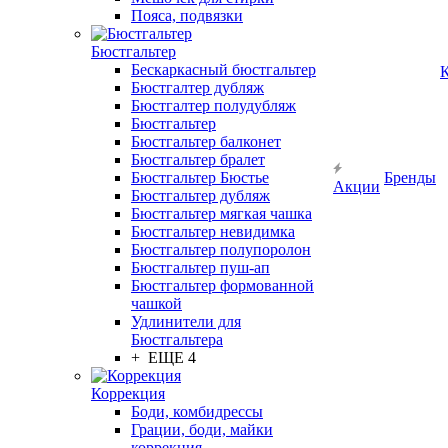
Пояса, подвязки
Бюстгальтер
Бескаркасный бюстгальтер
К
Бюстгалтер дубляж
Бюстгалтер полудубляж
Бюстгальтер
Бюстгальтер балконет
Бюстгальтер бралет
Бюстгальтер Бюстье
Бренды
Акции
Бюстгальтер дубляж
Бюстгальтер мягкая чашка
Бюстгальтер невидимка
Бюстгальтер полупоролон
Бюстгальтер пуш-ап
Бюстгальтер формованной
чашкой
Удлинители для
Бюстгальтера
+ ЕЩЕ 4
Коррекция
Боди, комбидрессы
Грации, боди, майки
коррекция