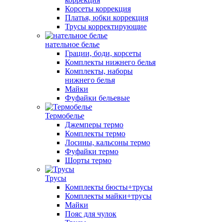
Корсеты коррекция
Платья, юбки коррекция
Трусы корректирующие
нательное белье
Грации, боди, корсеты
Комплекты нижнего белья
Комплекты, наборы
нижнего белья
Майки
Фуфайки бельевые
Термобелье
Джемперы термо
Комплекты термо
Лосины, кальсоны термо
Фуфайки термо
Шорты термо
Трусы
Комплекты бюсты+трусы
Комплекты майки+трусы
Майки
Пояс для чулок