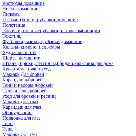
Костюмы домашние
Носки домашние
Пижамы
Платья, туники, рубашки домашние
Полотенца
Сорочки, ночные рубашки,платья,комбинации
Текстиль
Футболки, майки, фуфайки домашние
Халаты, кимоно, пеньюары
Худи,Свитшоты
Шорты домашние
Штаны, брюки, леггинсы,бриджи,кальсоны для дома
Красота,макияж и уход
Макияж Для бровей
Карандаш д/бровей
Тени и наборы д/бровей
Тушь и гель д/бровей
уход для бровей и ресниц
Макияж Для глаз
Карандаш для глаз
Оборудование
Подводка для глаз
Тени
Тушь
Макияж Для губ