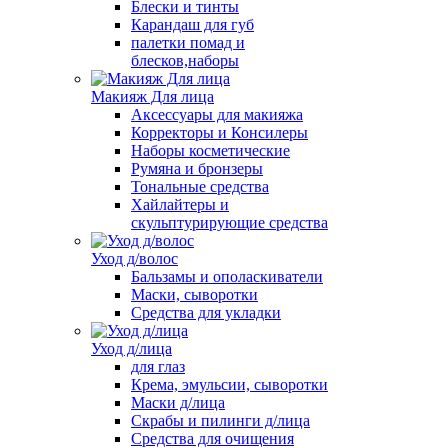
Блески и тинты
Карандаш для губ
палетки помад и
блесков,наборы
Макияж Для лица
Аксессуары для макияжа
Корректоры и Консилеры
Наборы косметические
Румяна и бронзеры
Тональные средства
Хайлайтеры и
скульптурирующие средства
Уход д/волос
Бальзамы и ополаскиватели
Маски, сыворотки
Средства для укладки
Уход д/лица
для глаз
Крема, эмульсии, сыворотки
Маски д/лица
Скрабы и пилинги д/лица
Средства для очищения