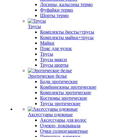
Лосины, кальсоны термо
Фуфайки термо
Шорты термо
Трусы
Комплекты бюсты+трусы
Комплекты майки+трусы
Майки
Пояс для чулок
Трусы
Трусы макси
Трусы шорты
Эротическое белье
Боди эротические
Комбинезоны эротические
Комплекты эротические
Костюмы эротические
Трусы эротические
Аксессуары одежные
Аксессуары для волос
Одеяло, покрывала
Очки солнцезащитные
Перчатки, варежки