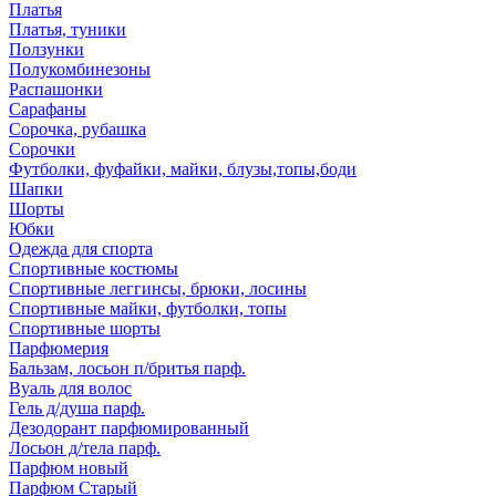
Платья
Платья, туники
Ползунки
Полукомбинезоны
Распашонки
Сарафаны
Сорочка, рубашка
Сорочки
Футболки, фуфайки, майки, блузы,топы,боди
Шапки
Шорты
Юбки
Одежда для спорта
Спортивные костюмы
Спортивные леггинсы, брюки, лосины
Спортивные майки, футболки, топы
Спортивные шорты
Парфюмерия
Бальзам, лосьон п/бритья парф.
Вуаль для волос
Гель д/душа парф.
Дезодорант парфюмированный
Лосьон д/тела парф.
Парфюм новый
Парфюм Старый