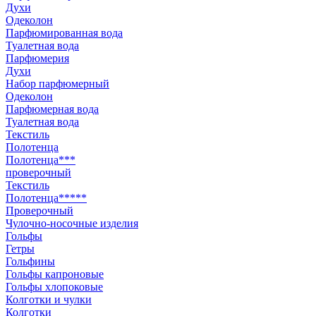
Духи
Одеколон
Парфюмированная вода
Туалетная вода
Парфюмерия
Духи
Набор парфюмерный
Одеколон
Парфюмерная вода
Туалетная вода
Текстиль
Полотенца
Полотенца***
проверочный
Текстиль
Полотенца*****
Проверочный
Чулочно-носочные изделия
Гольфы
Гетры
Гольфины
Гольфы капроновые
Гольфы хлопоковые
Колготки и чулки
Колготки