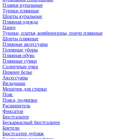
Плавки купальные
Туники пляжные
Шорты купальные
Пляжная одежда
Парео
Туники, платья, комбинизоны, пончо пляжные
Шорты пляжные
Пляжные аксессуары
Головные уборы
Пляжная обувь
Пляжные сумки
Солнечные очки
Нижнее белье
Аксессуары
Вкладыши
Мешочек для стирки
Пояс
Пояса, подвязки
Расширитель
Фиксатор
Бюстгальтер
Бескаркасный бюстгальтер
Бретели
Бюстгалтер дубляж