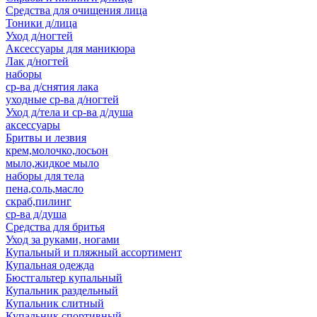
Средства для очищения лица
Тоники д/лица
Уход д/ногтей
Аксессуары для маникюра
Лак д/ногтей
наборы
ср-ва д/снятия лака
уходные ср-ва д/ногтей
Уход д/тела и ср-ва д/душа
аксессуары
Бритвы и лезвия
крем,молочко,лосьон
мыло,жидкое мыло
наборы для тела
пена,соль,масло
скраб,пилинг
ср-ва д/душа
Средства для бритья
Уход за руками, ногами
Купальный и пляжный ассортимент
Купальная одежда
Бюстгальтер купальный
Купальник раздельный
Купальник слитный
Купальник спортивный