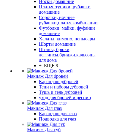
Носки домашние
Платья, туники, рубашки
домашние
Сорочки, ночные
рубашки,платья,комбинации
Футболки, майки, фуфайки
домашние
Халаты, кимоно, пеньюары
Шорты домашние
Штаны, брюки,
леггинсы,бриджи,кальсоны
для дома
+ ЕЩЕ 9
Макияж Для бровей
Карандаш д/бровей
Тени и наборы д/бровей
Тушь и гель д/бровей
уход для бровей и ресниц
Макияж Для глаз
Карандаш для глаз
Подводка для глаз
Макияж Для губ