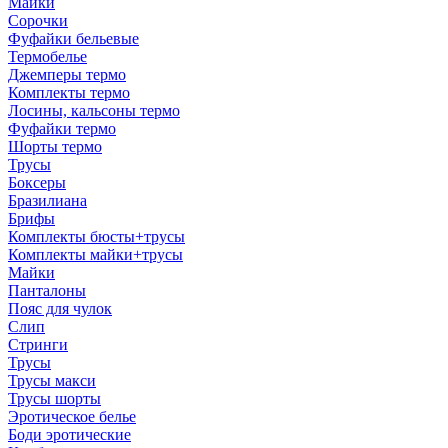
Майки
Сорочки
Фуфайки бельевые
Термобелье
Джемперы термо
Комплекты термо
Лосины, кальсоны термо
Фуфайки термо
Шорты термо
Трусы
Боксеры
Бразилиана
Брифы
Комплекты бюсты+трусы
Комплекты майки+трусы
Майки
Панталоны
Пояс для чулок
Слип
Стринги
Трусы
Трусы макси
Трусы шорты
Эротическое белье
Боди эротические