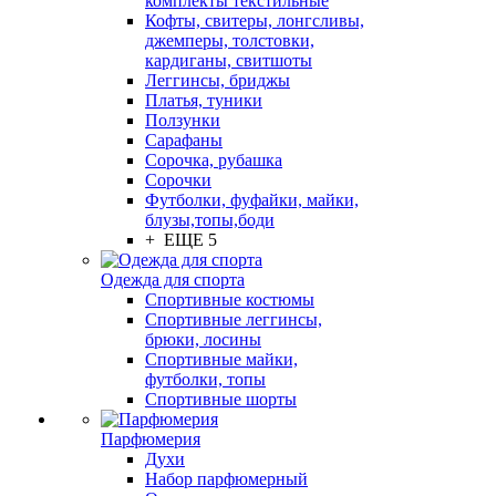
комплекты текстильные
Кофты, свитеры, лонгсливы,
джемперы, толстовки,
кардиганы, свитшоты
Леггинсы, бриджы
Платья, туники
Ползунки
Сарафаны
Сорочка, рубашка
Сорочки
Футболки, фуфайки, майки,
блузы,топы,боди
+ ЕЩЕ 5
Одежда для спорта
Спортивные костюмы
Спортивные леггинсы,
брюки, лосины
Спортивные майки,
футболки, топы
Спортивные шорты
Парфюмерия
Духи
Набор парфюмерный