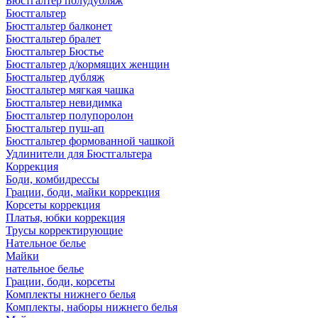
Бюстгалтер полудубляж
Бюстгальтер
Бюстгальтер балконет
Бюстгальтер бралет
Бюстгальтер Бюстье
Бюстгальтер д/кормящих женщин
Бюстгальтер дубляж
Бюстгальтер мягкая чашка
Бюстгальтер невидимка
Бюстгальтер полупоролон
Бюстгальтер пуш-ап
Бюстгальтер формованной чашкой
Удлинители для Бюстгальтера
Коррекция
Боди, комбидрессы
Грации, боди, майки коррекция
Корсеты коррекция
Платья, юбки коррекция
Трусы корректирующие
Нательное белье
Майки
нательное белье
Грации, боди, корсеты
Комплекты нижнего белья
Комплекты, наборы нижнего белья