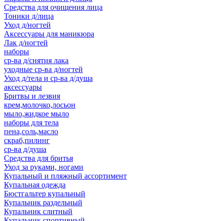
Средства для очищения лица
Тоники д/лица
Уход д/ногтей
Аксессуары для маникюра
Лак д/ногтей
наборы
ср-ва д/снятия лака
уходные ср-ва д/ногтей
Уход д/тела и ср-ва д/душа
аксессуары
Бритвы и лезвия
крем,молочко,лосьон
мыло,жидкое мыло
наборы для тела
пена,соль,масло
скраб,пилинг
ср-ва д/душа
Средства для бритья
Уход за руками, ногами
Купальный и пляжный ассортимент
Купальная одежда
Бюстгальтер купальный
Купальник раздельный
Купальник слитный
Купальник спортивный