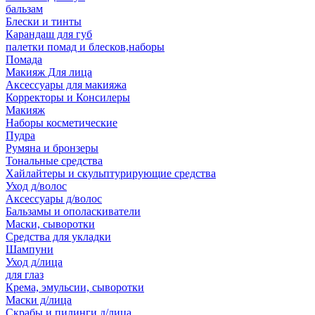
бальзам
Блески и тинты
Карандаш для губ
палетки помад и блесков,наборы
Помада
Макияж Для лица
Аксессуары для макияжа
Корректоры и Консилеры
Макияж
Наборы косметические
Пудра
Румяна и бронзеры
Тональные средства
Хайлайтеры и скульптурирующие средства
Уход д/волос
Аксессуары д/волос
Бальзамы и ополаскиватели
Маски, сыворотки
Средства для укладки
Шампуни
Уход д/лица
для глаз
Крема, эмульсии, сыворотки
Маски д/лица
Скрабы и пилинги д/лица