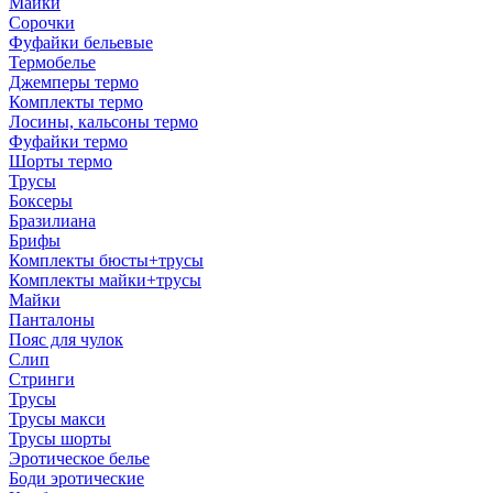
Майки
Сорочки
Фуфайки бельевые
Термобелье
Джемперы термо
Комплекты термо
Лосины, кальсоны термо
Фуфайки термо
Шорты термо
Трусы
Боксеры
Бразилиана
Брифы
Комплекты бюсты+трусы
Комплекты майки+трусы
Майки
Панталоны
Пояс для чулок
Слип
Стринги
Трусы
Трусы макси
Трусы шорты
Эротическое белье
Боди эротические