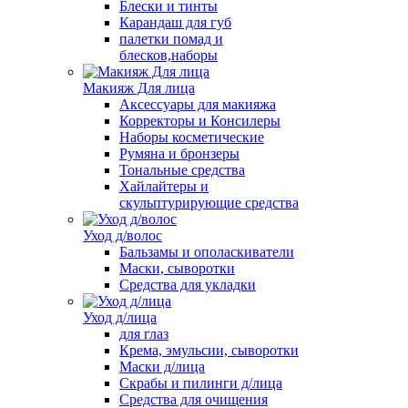
Блески и тинты
Карандаш для губ
палетки помад и
блесков,наборы
Макияж Для лица
Аксессуары для макияжа
Корректоры и Консилеры
Наборы косметические
Румяна и бронзеры
Тональные средства
Хайлайтеры и
скульптурирующие средства
Уход д/волос
Бальзамы и ополаскиватели
Маски, сыворотки
Средства для укладки
Уход д/лица
для глаз
Крема, эмульсии, сыворотки
Маски д/лица
Скрабы и пилинги д/лица
Средства для очищения