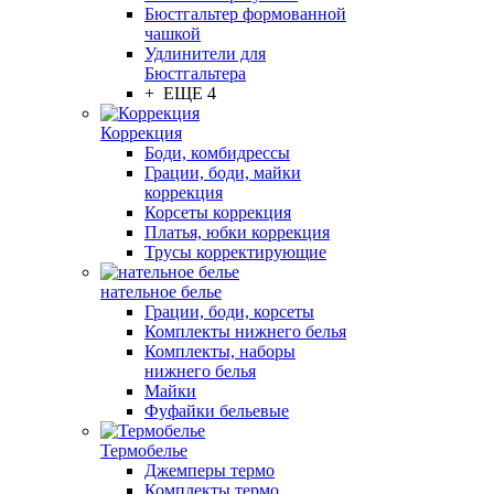
Бюстгальтер формованной
чашкой
Удлинители для
Бюстгальтера
+ ЕЩЕ 4
Коррекция
Боди, комбидрессы
Грации, боди, майки
коррекция
Корсеты коррекция
Платья, юбки коррекция
Трусы корректирующие
нательное белье
Грации, боди, корсеты
Комплекты нижнего белья
Комплекты, наборы
нижнего белья
Майки
Фуфайки бельевые
Термобелье
Джемперы термо
Комплекты термо