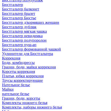
Бюстгалтер полудубляж
Бюстгальтер
Бюстгальтер балконет
Бюстгальтер бралет
Бюстгальтер Бюстье
Бюстгальтер д/кормящих женщин
Бюстгальтер дубляж
Бюстгальтер мягкая чашка
Бюстгальтер невидимка
Бюстгальтер полупоролон
Бюстгальтер пуш-ап
Бюстгальтер формованной чашкой
Удлинители для Бюстгальтера
Коррекция
Боди, комбидрессы
Грации, боди, майки коррекция
Корсеты коррекция
Платья, юбки коррекция
Трусы корректирующие
Нательное белье
Майки
нательное белье
Грации, боди, корсеты
Комплекты нижнего белья
Комплекты, наборы нижнего белья