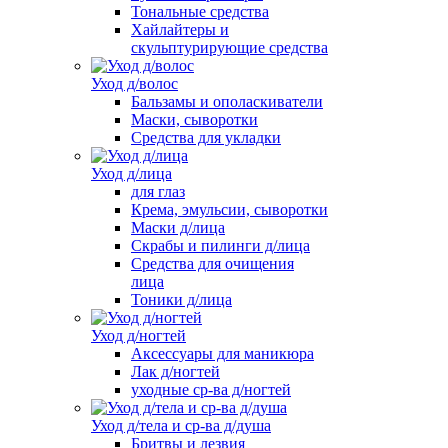
Тональные средства
Хайлайтеры и
скульптурирующие средства
Уход д/волос
Бальзамы и ополаскиватели
Маски, сыворотки
Средства для укладки
Уход д/лица
для глаз
Крема, эмульсии, сыворотки
Маски д/лица
Скрабы и пилинги д/лица
Средства для очищения
лица
Тоники д/лица
Уход д/ногтей
Аксессуары для маникюра
Лак д/ногтей
уходные ср-ва д/ногтей
Уход д/тела и ср-ва д/душа
Бритвы и лезвия