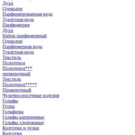
Духи
Одеколон
Парфюмированная вода
Туалетная вода
Парфюмерия
Духи
Набор парфюмерный
Одеколон
Парфюмерная вода
Туалетная вода
Текстиль
Полотенца
Полотенца***
проверочный
Текстиль
Полотенца*****
Проверочный
Чулочно-носочные изделия
Гольфы
Гетры
Гольфины
Гольфы капроновые
Гольфы хлопоковые
Колготки и чулки
Колготки