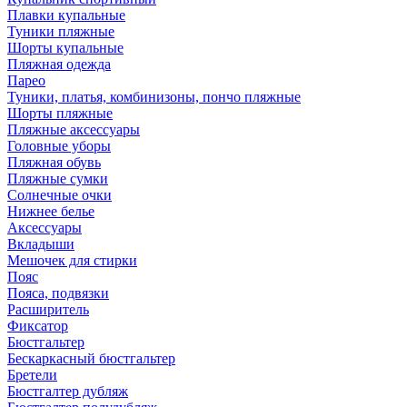
Плавки купальные
Туники пляжные
Шорты купальные
Пляжная одежда
Парео
Туники, платья, комбинизоны, пончо пляжные
Шорты пляжные
Пляжные аксессуары
Головные уборы
Пляжная обувь
Пляжные сумки
Солнечные очки
Нижнее белье
Аксессуары
Вкладыши
Мешочек для стирки
Пояс
Пояса, подвязки
Расширитель
Фиксатор
Бюстгальтер
Бескаркасный бюстгальтер
Бретели
Бюстгалтер дубляж