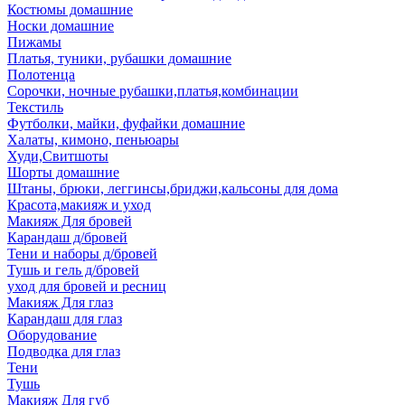
Костюмы домашние
Носки домашние
Пижамы
Платья, туники, рубашки домашние
Полотенца
Сорочки, ночные рубашки,платья,комбинации
Текстиль
Футболки, майки, фуфайки домашние
Халаты, кимоно, пеньюары
Худи,Свитшоты
Шорты домашние
Штаны, брюки, леггинсы,бриджи,кальсоны для дома
Красота,макияж и уход
Макияж Для бровей
Карандаш д/бровей
Тени и наборы д/бровей
Тушь и гель д/бровей
уход для бровей и ресниц
Макияж Для глаз
Карандаш для глаз
Оборудование
Подводка для глаз
Тени
Тушь
Макияж Для губ