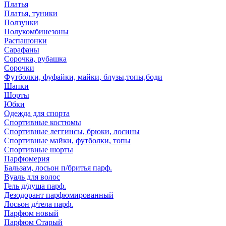
Платья
Платья, туники
Ползунки
Полукомбинезоны
Распашонки
Сарафаны
Сорочка, рубашка
Сорочки
Футболки, фуфайки, майки, блузы,топы,боди
Шапки
Шорты
Юбки
Одежда для спорта
Спортивные костюмы
Спортивные леггинсы, брюки, лосины
Спортивные майки, футболки, топы
Спортивные шорты
Парфюмерия
Бальзам, лосьон п/бритья парф.
Вуаль для волос
Гель д/душа парф.
Дезодорант парфюмированный
Лосьон д/тела парф.
Парфюм новый
Парфюм Старый