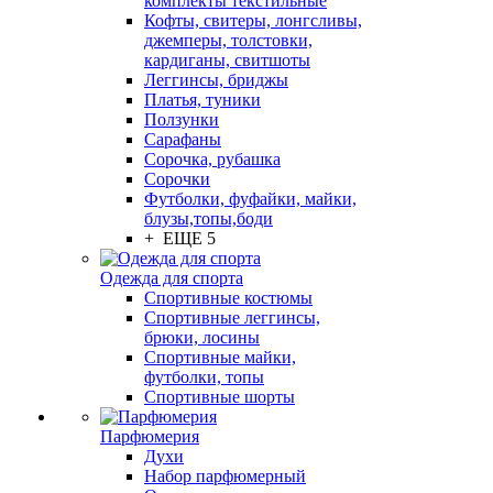
комплекты текстильные
Кофты, свитеры, лонгсливы,
джемперы, толстовки,
кардиганы, свитшоты
Леггинсы, бриджы
Платья, туники
Ползунки
Сарафаны
Сорочка, рубашка
Сорочки
Футболки, фуфайки, майки,
блузы,топы,боди
+ ЕЩЕ 5
Одежда для спорта
Спортивные костюмы
Спортивные леггинсы,
брюки, лосины
Спортивные майки,
футболки, топы
Спортивные шорты
Парфюмерия
Духи
Набор парфюмерный