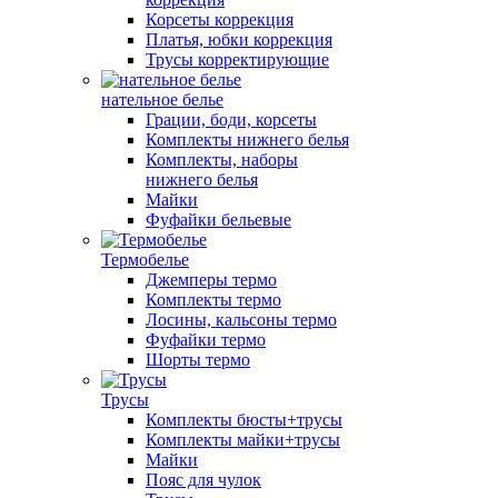
Корсеты коррекция
Платья, юбки коррекция
Трусы корректирующие
нательное белье
Грации, боди, корсеты
Комплекты нижнего белья
Комплекты, наборы
нижнего белья
Майки
Фуфайки бельевые
Термобелье
Джемперы термо
Комплекты термо
Лосины, кальсоны термо
Фуфайки термо
Шорты термо
Трусы
Комплекты бюсты+трусы
Комплекты майки+трусы
Майки
Пояс для чулок