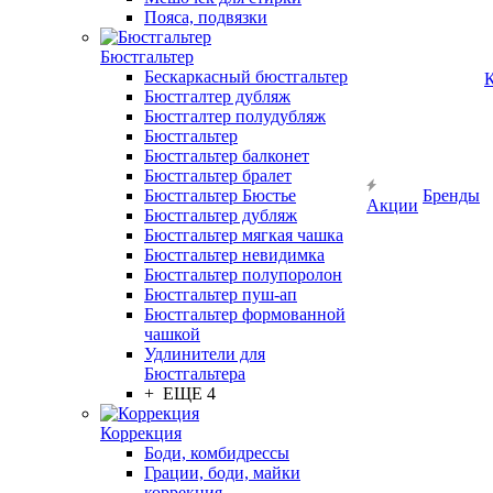
Пояса, подвязки
Бюстгальтер
Бескаркасный бюстгальтер
К
Бюстгалтер дубляж
Бюстгалтер полудубляж
Бюстгальтер
Бюстгальтер балконет
Бюстгальтер бралет
Бюстгальтер Бюстье
Бренды
Акции
Бюстгальтер дубляж
Бюстгальтер мягкая чашка
Бюстгальтер невидимка
Бюстгальтер полупоролон
Бюстгальтер пуш-ап
Бюстгальтер формованной
чашкой
Удлинители для
Бюстгальтера
+ ЕЩЕ 4
Коррекция
Боди, комбидрессы
Грации, боди, майки
коррекция