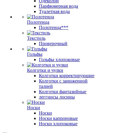
Одеколон
Парфюмерная вода
Туалетная вода
Полотенца
Полотенца***
Текстиль
Проверочный
Гольфы
Гольфы хлопоковые
Колготки и чулки
Колготки корректирующие
Колготки с заниженной
талией
Колготки фантазийные
леггинсы лосины
Носки
Носки
Носки капроновые
Носки хлопоковые