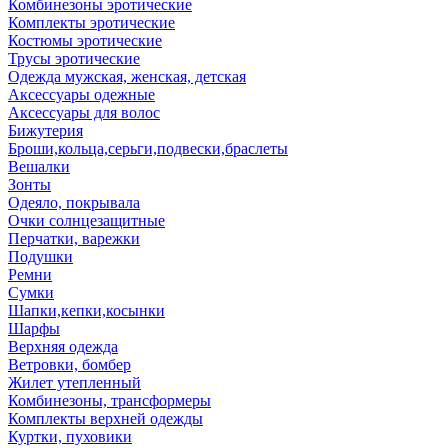
Комбинезоны эротические
Комплекты эротические
Костюмы эротические
Трусы эротические
Одежда мужская, женская, детская
Аксессуары одежные
Аксессуары для волос
Бижутерия
Броши,кольца,серьги,подвески,браслеты
Вешалки
Зонты
Одеяло, покрывала
Очки солнцезащитные
Перчатки, варежки
Подушки
Ремни
Сумки
Шапки,кепки,косынки
Шарфы
Верхняя одежда
Ветровки, бомбер
Жилет утепленный
Комбинезоны, трансформеры
Комплекты верхней одежды
Куртки, пуховики