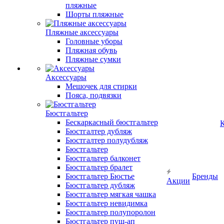
пляжные
Шорты пляжные
Пляжные аксессуары
Головные уборы
Пляжная обувь
Пляжные сумки
Аксессуары
Мешочек для стирки
Пояса, подвязки
Бюстгальтер
Бескаркасный бюстгальтер
К
Бюстгалтер дубляж
Бюстгалтер полудубляж
Бюстгальтер
Бюстгальтер балконет
Бюстгальтер бралет
Бюстгальтер Бюстье
Бренды
Акции
Бюстгальтер дубляж
Бюстгальтер мягкая чашка
Бюстгальтер невидимка
Бюстгальтер полупоролон
Бюстгальтер пуш-ап