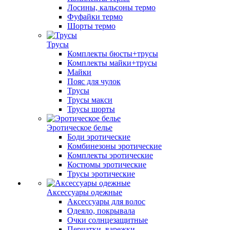
Лосины, кальсоны термо
Фуфайки термо
Шорты термо
Трусы
Комплекты бюсты+трусы
Комплекты майки+трусы
Майки
Пояс для чулок
Трусы
Трусы макси
Трусы шорты
Эротическое белье
Боди эротические
Комбинезоны эротические
Комплекты эротические
Костюмы эротические
Трусы эротические
Аксессуары одежные
Аксессуары для волос
Одеяло, покрывала
Очки солнцезащитные
Перчатки, варежки