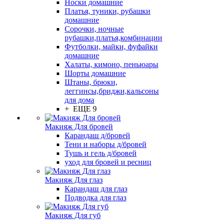
Носки домашние
Платья, туники, рубашки
домашние
Сорочки, ночные
рубашки,платья,комбинации
Футболки, майки, фуфайки
домашние
Халаты, кимоно, пеньюары
Шорты домашние
Штаны, брюки,
леггинсы,бриджи,кальсоны
для дома
+ ЕЩЕ 9
Макияж Для бровей
Карандаш д/бровей
Тени и наборы д/бровей
Тушь и гель д/бровей
уход для бровей и ресниц
Макияж Для глаз
Карандаш для глаз
Подводка для глаз
Макияж Для губ