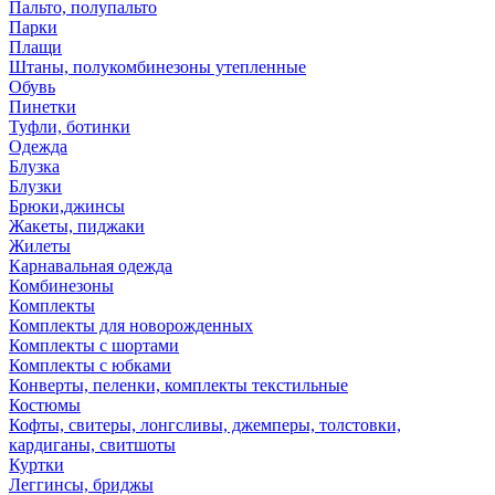
Пальто, полупальто
Парки
Плащи
Штаны, полукомбинезоны утепленные
Обувь
Пинетки
Туфли, ботинки
Одежда
Блузка
Блузки
Брюки,джинсы
Жакеты, пиджаки
Жилеты
Карнавальная одежда
Комбинезоны
Комплекты
Комплекты для новорожденных
Комплекты с шортами
Комплекты с юбками
Конверты, пеленки, комплекты текстильные
Костюмы
Кофты, свитеры, лонгсливы, джемперы, толстовки,
кардиганы, свитшоты
Куртки
Леггинсы, бриджы