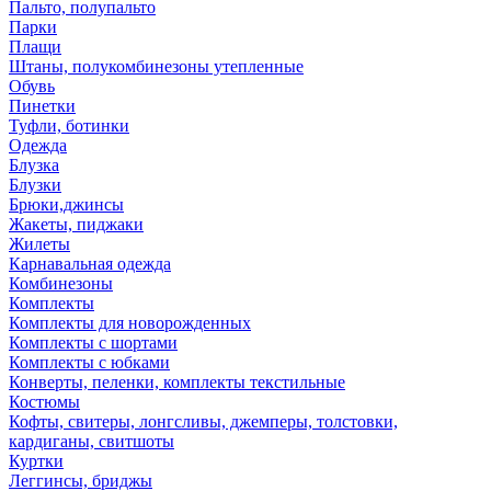
Пальто, полупальто
Парки
Плащи
Штаны, полукомбинезоны утепленные
Обувь
Пинетки
Туфли, ботинки
Одежда
Блузка
Блузки
Брюки,джинсы
Жакеты, пиджаки
Жилеты
Карнавальная одежда
Комбинезоны
Комплекты
Комплекты для новорожденных
Комплекты с шортами
Комплекты с юбками
Конверты, пеленки, комплекты текстильные
Костюмы
Кофты, свитеры, лонгсливы, джемперы, толстовки,
кардиганы, свитшоты
Куртки
Леггинсы, бриджы