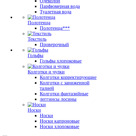
Одеколон
Парфюмерная вода
Туалетная вода
Полотенца
Полотенца***
Текстиль
Проверочный
Гольфы
Гольфы хлопоковые
Колготки и чулки
Колготки корректирующие
Колготки с заниженной
талией
Колготки фантазийные
леггинсы лосины
Носки
Носки
Носки капроновые
Носки хлопоковые