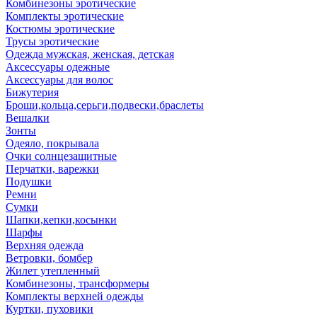
Комбинезоны эротические
Комплекты эротические
Костюмы эротические
Трусы эротические
Одежда мужская, женская, детская
Аксессуары одежные
Аксессуары для волос
Бижутерия
Броши,кольца,серьги,подвески,браслеты
Вешалки
Зонты
Одеяло, покрывала
Очки солнцезащитные
Перчатки, варежки
Подушки
Ремни
Сумки
Шапки,кепки,косынки
Шарфы
Верхняя одежда
Ветровки, бомбер
Жилет утепленный
Комбинезоны, трансформеры
Комплекты верхней одежды
Куртки, пуховики