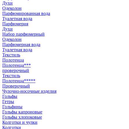
Духи
Одеколон
Парфюмированная вода
Туалетная вода
Парфюмерия
Духи
Набор парфюмерный
Одеколон
Парфюмерная вода
Туалетная вода
Текстиль
Полотенца
Полотенца***
проверочный
Текстиль
Полотенца*****
Проверочный
Чулочно-носочные изделия
Гольфы
Гетры
Гольфины
Гольфы капроновые
Гольфы хлопоковые
Колготки и чулки
Колготки