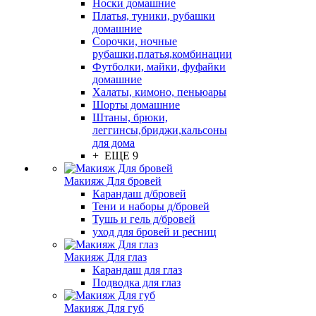
Носки домашние
Платья, туники, рубашки
домашние
Сорочки, ночные
рубашки,платья,комбинации
Футболки, майки, фуфайки
домашние
Халаты, кимоно, пеньюары
Шорты домашние
Штаны, брюки,
леггинсы,бриджи,кальсоны
для дома
+ ЕЩЕ 9
Макияж Для бровей
Карандаш д/бровей
Тени и наборы д/бровей
Тушь и гель д/бровей
уход для бровей и ресниц
Макияж Для глаз
Карандаш для глаз
Подводка для глаз
Макияж Для губ