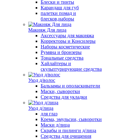
Блески и тинты
Карандаш для губ
палетки помад и
блесков,наборы
Макияж Для лица
Аксессуары для макияжа
Корректоры и Консилеры
Наборы косметические
Румяна и бронзеры
Тональные средства
Хайлайтеры и
скульптурирующие средства
Уход д/волос
Бальзамы и ополаскиватели
Маски, сыворотки
Средства для укладки
Уход д/лица
для глаз
Крема, эмульсии, сыворотки
Маски д/лица
Скрабы и пилинги д/лица
Средства для очищения