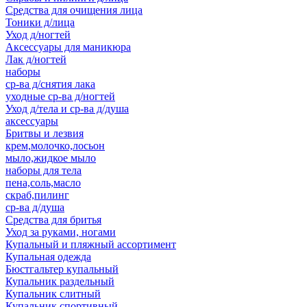
Средства для очищения лица
Тоники д/лица
Уход д/ногтей
Аксессуары для маникюра
Лак д/ногтей
наборы
ср-ва д/снятия лака
уходные ср-ва д/ногтей
Уход д/тела и ср-ва д/душа
аксессуары
Бритвы и лезвия
крем,молочко,лосьон
мыло,жидкое мыло
наборы для тела
пена,соль,масло
скраб,пилинг
ср-ва д/душа
Средства для бритья
Уход за руками, ногами
Купальный и пляжный ассортимент
Купальная одежда
Бюстгальтер купальный
Купальник раздельный
Купальник слитный
Купальник спортивный