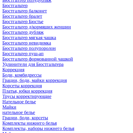
Бюстгалтер полудубляж
Бюстгальтер
Бюстгальтер балконет
Бюстгальтер бралет
Бюстгальтер Бюстье
Бюстгальтер д/кормящих женщин
Бюстгальтер дубляж
Бюстгальтер мягкая чашка
Бюстгальтер невидимка
Бюстгальтер полупоролон
Бюстгальтер пуш-ап
Бюстгальтер формованной чашкой
Удлинители для Бюстгальтера
Коррекция
Боди, комбидрессы
Грации, боди, майки коррекция
Корсеты коррекция
Платья, юбки коррекция
Трусы корректирующие
Нательное белье
Майки
нательное белье
Грации, боди, корсеты
Комплекты нижнего белья
Комплекты, наборы нижнего белья