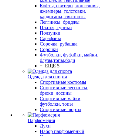
комплекты текстильные
Кофты, свитеры, лонгсливы,
джемперы, толстовки,
кардиганы, свитшоты
Леггинсы, бриджы
Платья, туники
Ползунки
Сарафаны
Сорочка, рубашка
Сорочки
Футболки, фуфайки, майки,
блузы,топы,боди
+ ЕЩЕ 5
Одежда для спорта
Спортивные костюмы
Спортивные леггинсы,
брюки, лосины
Спортивные майки,
футболки, топы
Спортивные шорты
Парфюмерия
Духи
Набор парфюмерный