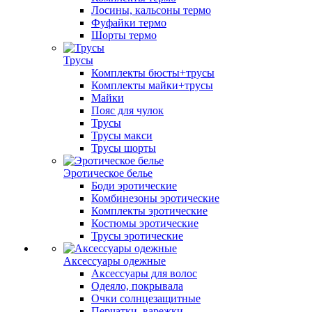
Лосины, кальсоны термо
Фуфайки термо
Шорты термо
Трусы
Комплекты бюсты+трусы
Комплекты майки+трусы
Майки
Пояс для чулок
Трусы
Трусы макси
Трусы шорты
Эротическое белье
Боди эротические
Комбинезоны эротические
Комплекты эротические
Костюмы эротические
Трусы эротические
Аксессуары одежные
Аксессуары для волос
Одеяло, покрывала
Очки солнцезащитные
Перчатки, варежки