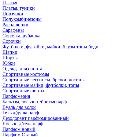
Платья
Платья, туники
Ползунки
Полукомбинезоны
Распашонки
Сарафаны
Сорочка, рубашка
Сорочки
Футболки, фуфайки, майки, блузы,топы,боди
Шапки
Шорты
Юбки
Одежда для спорта
Спортивные костюмы
Спортивные леггинсы, брюки, лосины
Спортивные майки, футболки, топы
Спортивные шорты
Парфюмерия
Бальзам, лосьон п/бритья парф.
Вуаль для волос
Гель д/душа парф.
Дезодорант парфюмированный
Лосьон д/тела парф.
Парфюм новый
Парфюм Старый