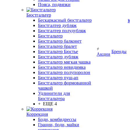
Пояса, подвязки
Бюстгальтер
Бескаркасный бюстгальтер
К
Бюстгалтер дубляж
Бюстгалтер полудубляж
Бюстгальтер
Бюстгальтер балконет
Бюстгальтер бралет
Бюстгальтер Бюстье
Бренды
Акции
Бюстгальтер дубляж
Бюстгальтер мягкая чашка
Бюстгальтер невидимка
Бюстгальтер полупоролон
Бюстгальтер пуш-ап
Бюстгальтер формованной
чашкой
Удлинители для
Бюстгальтера
+ ЕЩЕ 4
Коррекция
Боди, комбидрессы
Грации, боди, майки
коррекция