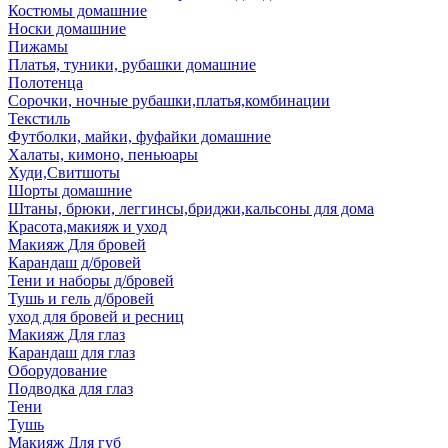
Костюмы домашние
Носки домашние
Пижамы
Платья, туники, рубашки домашние
Полотенца
Сорочки, ночные рубашки,платья,комбинации
Текстиль
Футболки, майки, фуфайки домашние
Халаты, кимоно, пеньюары
Худи,Свитшоты
Шорты домашние
Штаны, брюки, леггинсы,бриджи,кальсоны для дома
Красота,макияж и уход
Макияж Для бровей
Карандаш д/бровей
Тени и наборы д/бровей
Тушь и гель д/бровей
уход для бровей и ресниц
Макияж Для глаз
Карандаш для глаз
Оборудование
Подводка для глаз
Тени
Тушь
Макияж Для губ