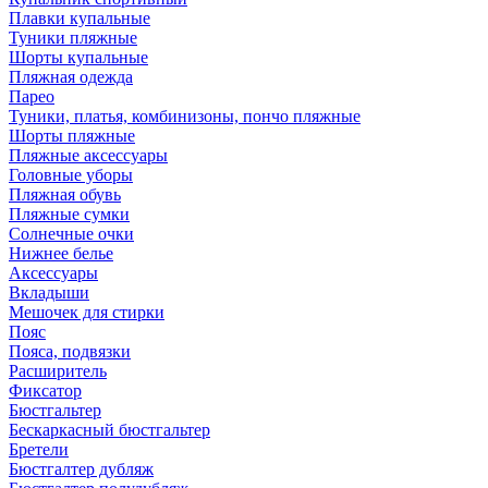
Плавки купальные
Туники пляжные
Шорты купальные
Пляжная одежда
Парео
Туники, платья, комбинизоны, пончо пляжные
Шорты пляжные
Пляжные аксессуары
Головные уборы
Пляжная обувь
Пляжные сумки
Солнечные очки
Нижнее белье
Аксессуары
Вкладыши
Мешочек для стирки
Пояс
Пояса, подвязки
Расширитель
Фиксатор
Бюстгальтер
Бескаркасный бюстгальтер
Бретели
Бюстгалтер дубляж