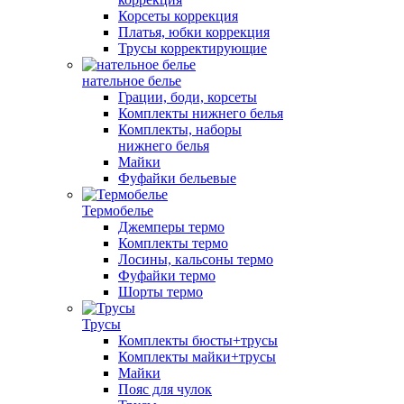
Корсеты коррекция
Платья, юбки коррекция
Трусы корректирующие
нательное белье
Грации, боди, корсеты
Комплекты нижнего белья
Комплекты, наборы
нижнего белья
Майки
Фуфайки бельевые
Термобелье
Джемперы термо
Комплекты термо
Лосины, кальсоны термо
Фуфайки термо
Шорты термо
Трусы
Комплекты бюсты+трусы
Комплекты майки+трусы
Майки
Пояс для чулок