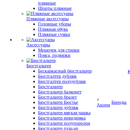
пляжные
Шорты пляжные
Пляжные аксессуары
Головные уборы
Пляжная обувь
Пляжные сумки
Аксессуары
Мешочек для стирки
Пояса, подвязки
Бюстгальтер
Бескаркасный бюстгальтер
К
Бюстгалтер дубляж
Бюстгалтер полудубляж
Бюстгальтер
Бюстгальтер балконет
Бюстгальтер бралет
Бюстгальтер Бюстье
Бренды
Акции
Бюстгальтер дубляж
Бюстгальтер мягкая чашка
Бюстгальтер невидимка
Бюстгальтер полупоролон
Бюстгальтер пуш-ап