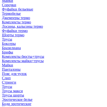
Майки
Сорочки
Фуфайки бельевые
Термобелье
Джемперы термо
Комплекты термо
Лосины, кальсоны термо
Фуфайки термо
Шорты термо
Трусы
Боксеры
Бразилиана
Брифы
Комплекты бюсты+трусы
Комплекты майки+трусы
Майки
Панталоны
Пояс для чулок
Слип
Стринги
Трусы
Трусы макси
Трусы шорты
Эротическое белье
Боди эротические