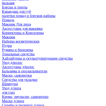
бальзам
Блески и тинты
Карандаш для губ
палетки помад и блесков,наборы
Помада
Макияж Для лица
Аксессуары для макияжа
Корректоры и Консилеры
Макияж
Наборы косметические
Пудра
Румяна и бронзеры
Тональные средства
Хайлайтеры и скульптурирующие средства
Уход д/волос
Аксессуары д/волос
Бальзамы и ополаскиватели
Маски, сыворотки
Средства для укладки
Шампуни
Уход д/лица
для глаз
Крема, эмульсии, сыворотки
Маски д/лица
Скрабы и пилинги д/лица