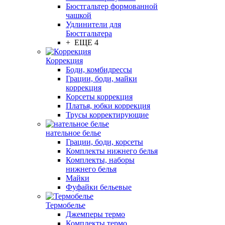
Бюстгальтер формованной
чашкой
Удлинители для
Бюстгальтера
+ ЕЩЕ 4
Коррекция
Боди, комбидрессы
Грации, боди, майки
коррекция
Корсеты коррекция
Платья, юбки коррекция
Трусы корректирующие
нательное белье
Грации, боди, корсеты
Комплекты нижнего белья
Комплекты, наборы
нижнего белья
Майки
Фуфайки бельевые
Термобелье
Джемперы термо
Комплекты термо