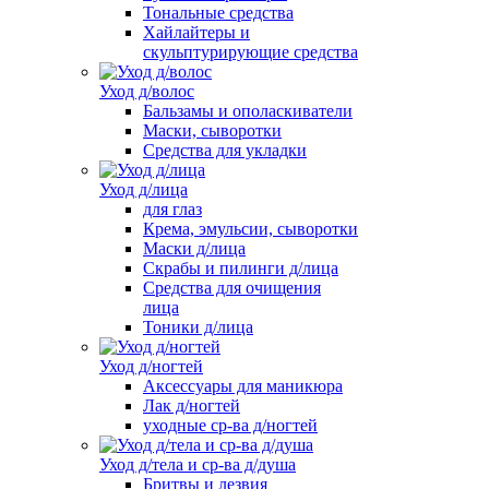
Тональные средства
Хайлайтеры и
скульптурирующие средства
Уход д/волос
Бальзамы и ополаскиватели
Маски, сыворотки
Средства для укладки
Уход д/лица
для глаз
Крема, эмульсии, сыворотки
Маски д/лица
Скрабы и пилинги д/лица
Средства для очищения
лица
Тоники д/лица
Уход д/ногтей
Аксессуары для маникюра
Лак д/ногтей
уходные ср-ва д/ногтей
Уход д/тела и ср-ва д/душа
Бритвы и лезвия