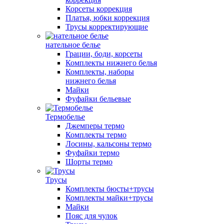
Корсеты коррекция
Платья, юбки коррекция
Трусы корректирующие
нательное белье
Грации, боди, корсеты
Комплекты нижнего белья
Комплекты, наборы
нижнего белья
Майки
Фуфайки бельевые
Термобелье
Джемперы термо
Комплекты термо
Лосины, кальсоны термо
Фуфайки термо
Шорты термо
Трусы
Комплекты бюсты+трусы
Комплекты майки+трусы
Майки
Пояс для чулок