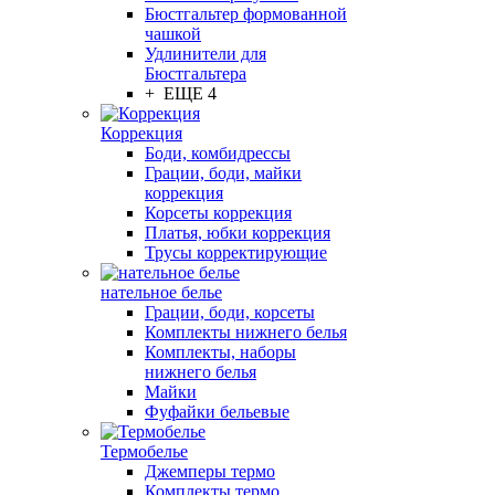
Бюстгальтер формованной
чашкой
Удлинители для
Бюстгальтера
+ ЕЩЕ 4
Коррекция
Боди, комбидрессы
Грации, боди, майки
коррекция
Корсеты коррекция
Платья, юбки коррекция
Трусы корректирующие
нательное белье
Грации, боди, корсеты
Комплекты нижнего белья
Комплекты, наборы
нижнего белья
Майки
Фуфайки бельевые
Термобелье
Джемперы термо
Комплекты термо