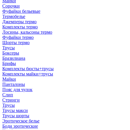
Майки
Сорочки
Фуфайки бельевые
Термобелье
Джемперы термо
Комплекты термо
Лосины, кальсоны термо
Фуфайки термо
Шорты термо
Трусы
Боксеры
Бразилиана
Брифы
Комплекты бюсты+трусы
Комплекты майки+трусы
Майки
Панталоны
Пояс для чулок
Слип
Стринги
Трусы
Трусы макси
Трусы шорты
Эротическое белье
Боди эротические