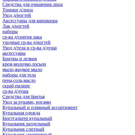
Средства для очищения лица
Тоники д/лица
Уход д/ногтей
Аксессуары для маникюра
Лак д/ногтей
наборы
ср-ва д/снятия лака
уходные ср-ва д/ногтей
Уход д/тела и ср-ва д/душа
аксессуары
Бритвы и лезвия
крем,молочко,лосьон
мыло,жидкое мыло
наборы для тела
пена,соль,масло
скраб,пилинг
ср-ва д/душа
Средства для бритья
Уход за руками, ногами
Купальный и пляжный ассортимент
Купальная одежда
Бюстгальтер купальный
Купальник раздельный
Купальник слитный
Купальник спортивный