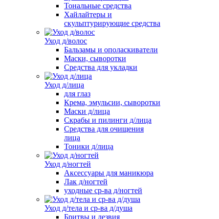
Тональные средства
Хайлайтеры и
скульптурирующие средства
Уход д/волос
Бальзамы и ополаскиватели
Маски, сыворотки
Средства для укладки
Уход д/лица
для глаз
Крема, эмульсии, сыворотки
Маски д/лица
Скрабы и пилинги д/лица
Средства для очищения
лица
Тоники д/лица
Уход д/ногтей
Аксессуары для маникюра
Лак д/ногтей
уходные ср-ва д/ногтей
Уход д/тела и ср-ва д/душа
Бритвы и лезвия