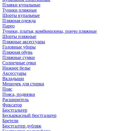
Плавки купальные
Туники пляжные
Шорты купальные
Пляжная одежда
Парео
Туники, платья, комбинизоны, пончо пляжные
Шорты пляжные
Пляжные аксессуары
Головные уборы
Пляжная обувь
Пляжные сумки
Солнечные очки
Нижнее белье
Аксессуары
Вкладыши
Мешочек для стирки
Пояс
Пояса, подвязки
Расширитель
Фиксатор
Бюстгальтер
Бескаркасный бюстгальтер
Бретели
Бюстгалтер дубляж