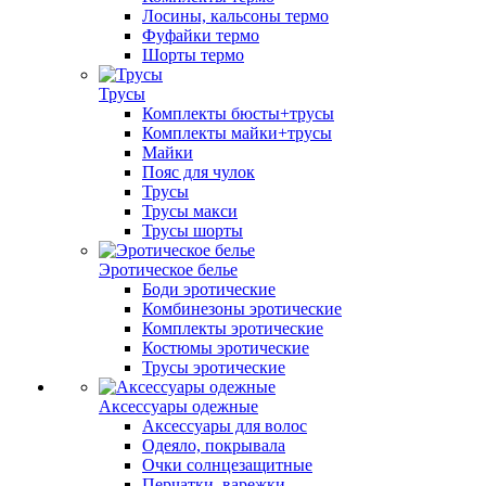
Лосины, кальсоны термо
Фуфайки термо
Шорты термо
Трусы
Комплекты бюсты+трусы
Комплекты майки+трусы
Майки
Пояс для чулок
Трусы
Трусы макси
Трусы шорты
Эротическое белье
Боди эротические
Комбинезоны эротические
Комплекты эротические
Костюмы эротические
Трусы эротические
Аксессуары одежные
Аксессуары для волос
Одеяло, покрывала
Очки солнцезащитные
Перчатки, варежки