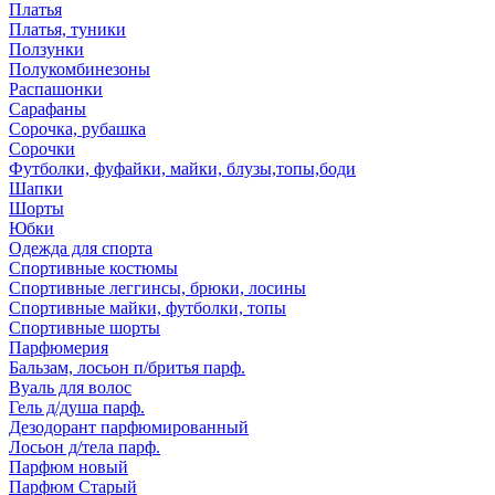
Платья
Платья, туники
Ползунки
Полукомбинезоны
Распашонки
Сарафаны
Сорочка, рубашка
Сорочки
Футболки, фуфайки, майки, блузы,топы,боди
Шапки
Шорты
Юбки
Одежда для спорта
Спортивные костюмы
Спортивные леггинсы, брюки, лосины
Спортивные майки, футболки, топы
Спортивные шорты
Парфюмерия
Бальзам, лосьон п/бритья парф.
Вуаль для волос
Гель д/душа парф.
Дезодорант парфюмированный
Лосьон д/тела парф.
Парфюм новый
Парфюм Старый