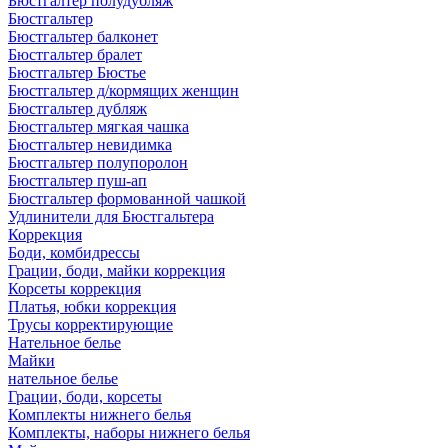
Бюстгалтер полудубляж
Бюстгальтер
Бюстгальтер балконет
Бюстгальтер бралет
Бюстгальтер Бюстье
Бюстгальтер д/кормящих женщин
Бюстгальтер дубляж
Бюстгальтер мягкая чашка
Бюстгальтер невидимка
Бюстгальтер полупоролон
Бюстгальтер пуш-ап
Бюстгальтер формованной чашкой
Удлинители для Бюстгальтера
Коррекция
Боди, комбидрессы
Грации, боди, майки коррекция
Корсеты коррекция
Платья, юбки коррекция
Трусы корректирующие
Нательное белье
Майки
нательное белье
Грации, боди, корсеты
Комплекты нижнего белья
Комплекты, наборы нижнего белья