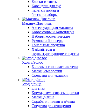
Блески и тинты
Карандаш для губ
палетки помад и
блесков,наборы
Макияж Для лица
Аксессуары для макияжа
Корректоры и Консилеры
Наборы косметические
Румяна и бронзеры
Тональные средства
Хайлайтеры и
скульптурирующие средства
Уход д/волос
Бальзамы и ополаскиватели
Маски, сыворотки
Средства для укладки
Уход д/лица
для глаз
Крема, эмульсии, сыворотки
Маски д/лица
Скрабы и пилинги д/лица
Средства для очищения