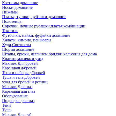
Костюмы домашние
Носки домашние
Пижамы
Платья, туники, рубашки домашние
Полотенца
Сорочки, ночные рубашки,платья,комбинации
Текстиль
Футболки, майки, фуфайки домашние
Халаты, кимоно, пеньюары
Худи,Свитшоты
Шорты домашние
Штаны, брюки, леггинсы,бриджи,кальсоны для дома
Красота,макияж и уход
Макияж Для бровей
Карандаш д/бровей
Тени и наборы д/бровей
Тушь и гель д/бровей
уход для бровей и ресниц
Макияж Для глаз
Карандаш для глаз
Оборудование
Подводка для глаз
Тени
Тушь
Макияж Для губ