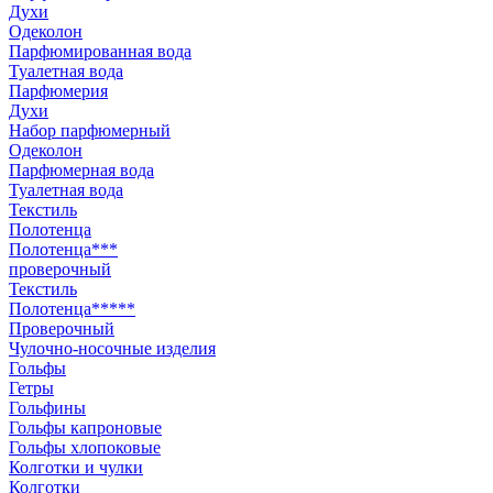
Духи
Одеколон
Парфюмированная вода
Туалетная вода
Парфюмерия
Духи
Набор парфюмерный
Одеколон
Парфюмерная вода
Туалетная вода
Текстиль
Полотенца
Полотенца***
проверочный
Текстиль
Полотенца*****
Проверочный
Чулочно-носочные изделия
Гольфы
Гетры
Гольфины
Гольфы капроновые
Гольфы хлопоковые
Колготки и чулки
Колготки