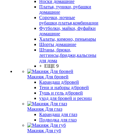
Носки домашние
Платья, туники, рубашки
домашние
Сорочки, ночные
рубашки,платья,комбинации
Футболки, майки, фуфайки
домашние
Халаты, кимоно, пеньюары
Шорты домашние
Штаны, брюки,
леггинсы,бриджи,кальсоны
для дома
+ ЕЩЕ 9
Макияж Для бровей
Карандаш д/бровей
Тени и наборы д/бровей
Тушь и гель д/бровей
уход для бровей и ресниц
Макияж Для глаз
Карандаш для глаз
Подводка для глаз
Макияж Для губ