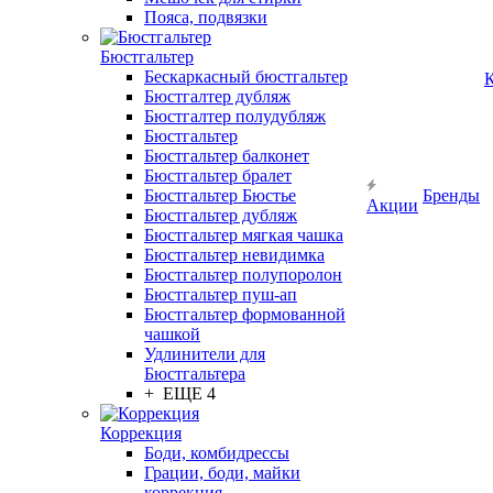
Пояса, подвязки
Бюстгальтер
Бескаркасный бюстгальтер
К
Бюстгалтер дубляж
Бюстгалтер полудубляж
Бюстгальтер
Бюстгальтер балконет
Бюстгальтер бралет
Бюстгальтер Бюстье
Бренды
Акции
Бюстгальтер дубляж
Бюстгальтер мягкая чашка
Бюстгальтер невидимка
Бюстгальтер полупоролон
Бюстгальтер пуш-ап
Бюстгальтер формованной
чашкой
Удлинители для
Бюстгальтера
+ ЕЩЕ 4
Коррекция
Боди, комбидрессы
Грации, боди, майки
коррекция