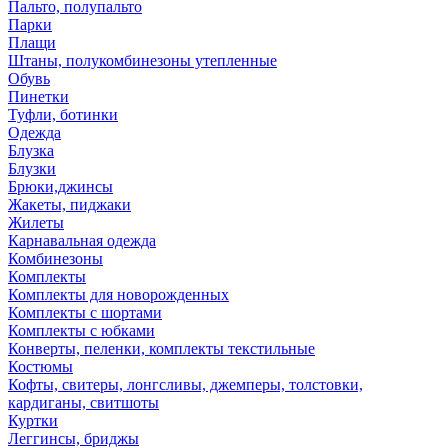
Пальто, полупальто
Парки
Плащи
Штаны, полукомбинезоны утепленные
Обувь
Пинетки
Туфли, ботинки
Одежда
Блузка
Блузки
Брюки,джинсы
Жакеты, пиджаки
Жилеты
Карнавальная одежда
Комбинезоны
Комплекты
Комплекты для новорожденных
Комплекты с шортами
Комплекты с юбками
Конверты, пеленки, комплекты текстильные
Костюмы
Кофты, свитеры, лонгсливы, джемперы, толстовки,
кардиганы, свитшоты
Куртки
Леггинсы, бриджы