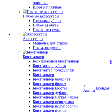
пляжные
Шорты пляжные
Пляжные аксессуары
Головные уборы
Пляжная обувь
Пляжные сумки
Аксессуары
Мешочек для стирки
Пояса, подвязки
Бюстгальтер
Бескаркасный бюстгальтер
К
Бюстгалтер дубляж
Бюстгалтер полудубляж
Бюстгальтер
Бюстгальтер балконет
Бюстгальтер бралет
Бюстгальтер Бюстье
Бренды
Акции
Бюстгальтер дубляж
Бюстгальтер мягкая чашка
Бюстгальтер невидимка
Бюстгальтер полупоролон
Бюстгальтер пуш-ап