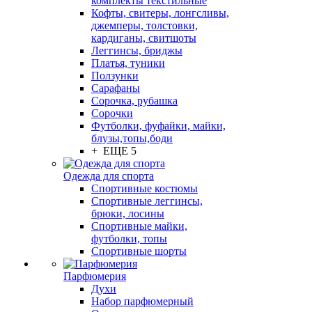
комплекты текстильные
Кофты, свитеры, лонгсливы,
джемперы, толстовки,
кардиганы, свитшоты
Леггинсы, бриджы
Платья, туники
Ползунки
Сарафаны
Сорочка, рубашка
Сорочки
Футболки, фуфайки, майки,
блузы,топы,боди
+ ЕЩЕ 5
Одежда для спорта
Спортивные костюмы
Спортивные леггинсы,
брюки, лосины
Спортивные майки,
футболки, топы
Спортивные шорты
Парфюмерия
Духи
Набор парфюмерный