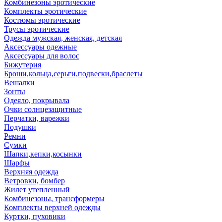
Комбинезоны эротические
Комплекты эротические
Костюмы эротические
Трусы эротические
Одежда мужская, женская, детская
Аксессуары одежные
Аксессуары для волос
Бижутерия
Броши,кольца,серьги,подвески,браслеты
Вешалки
Зонты
Одеяло, покрывала
Очки солнцезащитные
Перчатки, варежки
Подушки
Ремни
Сумки
Шапки,кепки,косынки
Шарфы
Верхняя одежда
Ветровки, бомбер
Жилет утепленный
Комбинезоны, трансформеры
Комплекты верхней одежды
Куртки, пуховики