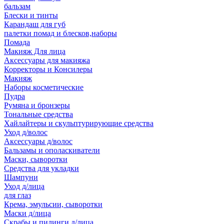
бальзам
Блески и тинты
Карандаш для губ
палетки помад и блесков,наборы
Помада
Макияж Для лица
Аксессуары для макияжа
Корректоры и Консилеры
Макияж
Наборы косметические
Пудра
Румяна и бронзеры
Тональные средства
Хайлайтеры и скульптурирующие средства
Уход д/волос
Аксессуары д/волос
Бальзамы и ополаскиватели
Маски, сыворотки
Средства для укладки
Шампуни
Уход д/лица
для глаз
Крема, эмульсии, сыворотки
Маски д/лица
Скрабы и пилинги д/лица