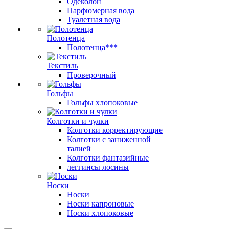
Одеколон
Парфюмерная вода
Туалетная вода
Полотенца
Полотенца***
Текстиль
Проверочный
Гольфы
Гольфы хлопоковые
Колготки и чулки
Колготки корректирующие
Колготки с заниженной
талией
Колготки фантазийные
леггинсы лосины
Носки
Носки
Носки капроновые
Носки хлопоковые