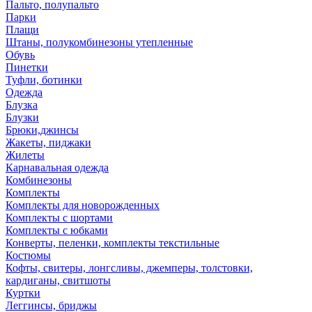
Пальто, полупальто
Парки
Плащи
Штаны, полукомбинезоны утепленные
Обувь
Пинетки
Туфли, ботинки
Одежда
Блузка
Блузки
Брюки,джинсы
Жакеты, пиджаки
Жилеты
Карнавальная одежда
Комбинезоны
Комплекты
Комплекты для новорожденных
Комплекты с шортами
Комплекты с юбками
Конверты, пеленки, комплекты текстильные
Костюмы
Кофты, свитеры, лонгсливы, джемперы, толстовки,
кардиганы, свитшоты
Куртки
Леггинсы, бриджы