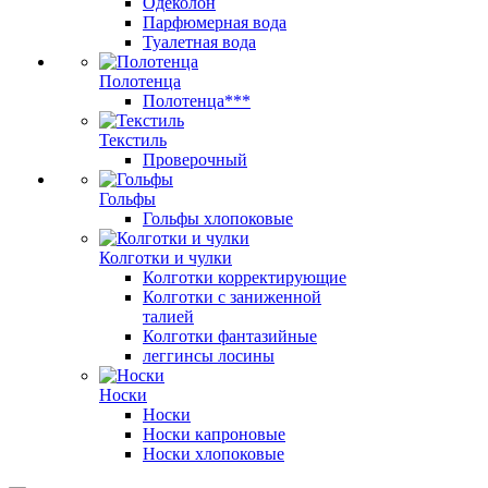
Одеколон
Парфюмерная вода
Туалетная вода
Полотенца
Полотенца***
Текстиль
Проверочный
Гольфы
Гольфы хлопоковые
Колготки и чулки
Колготки корректирующие
Колготки с заниженной
талией
Колготки фантазийные
леггинсы лосины
Носки
Носки
Носки капроновые
Носки хлопоковые