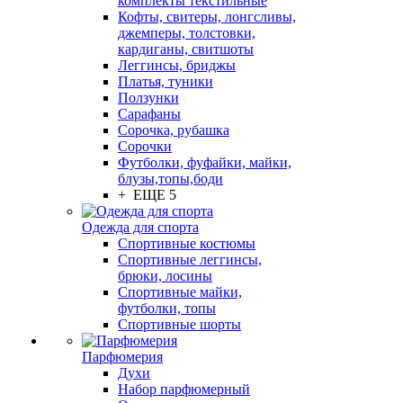
комплекты текстильные
Кофты, свитеры, лонгсливы,
джемперы, толстовки,
кардиганы, свитшоты
Леггинсы, бриджы
Платья, туники
Ползунки
Сарафаны
Сорочка, рубашка
Сорочки
Футболки, фуфайки, майки,
блузы,топы,боди
+ ЕЩЕ 5
Одежда для спорта
Спортивные костюмы
Спортивные леггинсы,
брюки, лосины
Спортивные майки,
футболки, топы
Спортивные шорты
Парфюмерия
Духи
Набор парфюмерный