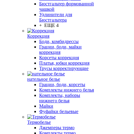
Бюстгальтер формованной
чашкой
Удлинители для
Бюстгальтера
+ ЕЩЕ 4
Коррекция
Боди, комбидрессы
Грации, боди, майки
коррекция
Корсеты коррекция
Платья, юбки коррекция
Трусы корректирующие
нательное белье
Грации, боди, корсеты
Комплекты нижнего белья
Комплекты, наборы
нижнего белья
Майки
Фуфайки бельевые
Термобелье
Джемперы термо
Комплекты термо