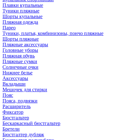
Плавки купальные
Туники пляжные
Шорты купальные
Пляжная одежда
Парео
Туники, платья, комбинизоны, пончо пляжные
Шорты пляжные
Пляжные аксессуары
Головные уборы
Пляжная обувь
Пляжные сумки
Солнечные очки
Нижнее белье
Аксессуары
Вкладыши
Мешочек для стирки
Пояс
Пояса, подвязки
Расширитель
Фиксатор
Бюстгальтер
Бескаркасный бюстгальтер
Бретели
Бюстгалтер дубляж