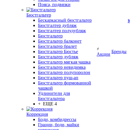
Пояса, подвязки
Бюстгальтер
Бескаркасный бюстгальтер
К
Бюстгалтер дубляж
Бюстгалтер полудубляж
Бюстгальтер
Бюстгальтер балконет
Бюстгальтер бралет
Бюстгальтер Бюстье
Бренды
Акции
Бюстгальтер дубляж
Бюстгальтер мягкая чашка
Бюстгальтер невидимка
Бюстгальтер полупоролон
Бюстгальтер пуш-ап
Бюстгальтер формованной
чашкой
Удлинители для
Бюстгальтера
+ ЕЩЕ 4
Коррекция
Боди, комбидрессы
Грации, боди, майки
коррекция