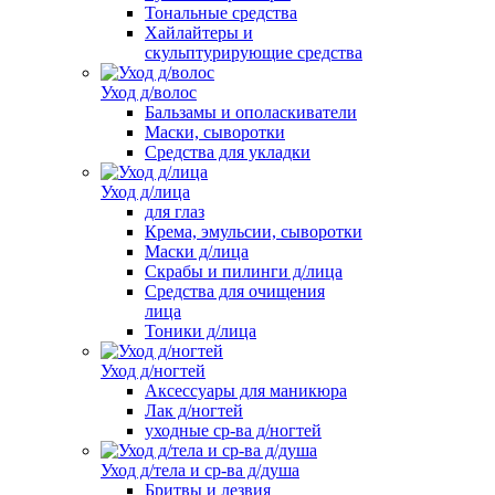
Тональные средства
Хайлайтеры и
скульптурирующие средства
Уход д/волос
Бальзамы и ополаскиватели
Маски, сыворотки
Средства для укладки
Уход д/лица
для глаз
Крема, эмульсии, сыворотки
Маски д/лица
Скрабы и пилинги д/лица
Средства для очищения
лица
Тоники д/лица
Уход д/ногтей
Аксессуары для маникюра
Лак д/ногтей
уходные ср-ва д/ногтей
Уход д/тела и ср-ва д/душа
Бритвы и лезвия