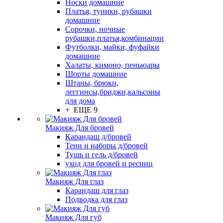
Носки домашние
Платья, туники, рубашки
домашние
Сорочки, ночные
рубашки,платья,комбинации
Футболки, майки, фуфайки
домашние
Халаты, кимоно, пеньюары
Шорты домашние
Штаны, брюки,
леггинсы,бриджи,кальсоны
для дома
+ ЕЩЕ 9
Макияж Для бровей
Карандаш д/бровей
Тени и наборы д/бровей
Тушь и гель д/бровей
уход для бровей и ресниц
Макияж Для глаз
Карандаш для глаз
Подводка для глаз
Макияж Для губ