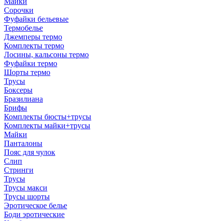
Майки
Сорочки
Фуфайки бельевые
Термобелье
Джемперы термо
Комплекты термо
Лосины, кальсоны термо
Фуфайки термо
Шорты термо
Трусы
Боксеры
Бразилиана
Брифы
Комплекты бюсты+трусы
Комплекты майки+трусы
Майки
Панталоны
Пояс для чулок
Слип
Стринги
Трусы
Трусы макси
Трусы шорты
Эротическое белье
Боди эротические