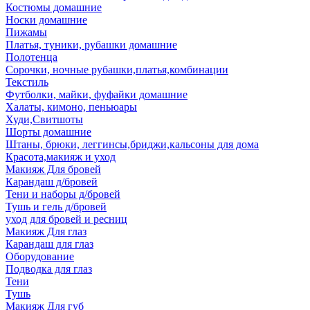
Костюмы домашние
Носки домашние
Пижамы
Платья, туники, рубашки домашние
Полотенца
Сорочки, ночные рубашки,платья,комбинации
Текстиль
Футболки, майки, фуфайки домашние
Халаты, кимоно, пеньюары
Худи,Свитшоты
Шорты домашние
Штаны, брюки, леггинсы,бриджи,кальсоны для дома
Красота,макияж и уход
Макияж Для бровей
Карандаш д/бровей
Тени и наборы д/бровей
Тушь и гель д/бровей
уход для бровей и ресниц
Макияж Для глаз
Карандаш для глаз
Оборудование
Подводка для глаз
Тени
Тушь
Макияж Для губ