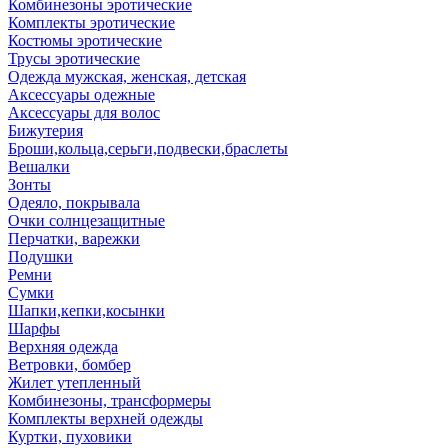
Комбинезоны эротические
Комплекты эротические
Костюмы эротические
Трусы эротические
Одежда мужская, женская, детская
Аксессуары одежные
Аксессуары для волос
Бижутерия
Броши,кольца,серьги,подвески,браслеты
Вешалки
Зонты
Одеяло, покрывала
Очки солнцезащитные
Перчатки, варежки
Подушки
Ремни
Сумки
Шапки,кепки,косынки
Шарфы
Верхняя одежда
Ветровки, бомбер
Жилет утепленный
Комбинезоны, трансформеры
Комплекты верхней одежды
Куртки, пуховики