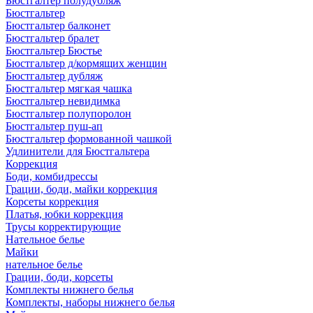
Бюстгалтер полудубляж
Бюстгальтер
Бюстгальтер балконет
Бюстгальтер бралет
Бюстгальтер Бюстье
Бюстгальтер д/кормящих женщин
Бюстгальтер дубляж
Бюстгальтер мягкая чашка
Бюстгальтер невидимка
Бюстгальтер полупоролон
Бюстгальтер пуш-ап
Бюстгальтер формованной чашкой
Удлинители для Бюстгальтера
Коррекция
Боди, комбидрессы
Грации, боди, майки коррекция
Корсеты коррекция
Платья, юбки коррекция
Трусы корректирующие
Нательное белье
Майки
нательное белье
Грации, боди, корсеты
Комплекты нижнего белья
Комплекты, наборы нижнего белья