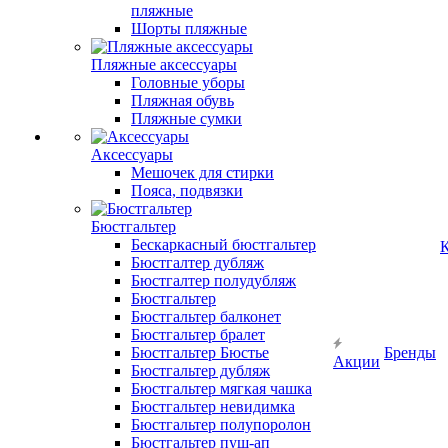
пляжные
Шорты пляжные
Пляжные аксессуары
Головные уборы
Пляжная обувь
Пляжные сумки
Аксессуары
Мешочек для стирки
Пояса, подвязки
Бюстгальтер
Бескаркасный бюстгальтер
К
Бюстгалтер дубляж
Бюстгалтер полудубляж
Бюстгальтер
Бюстгальтер балконет
Бюстгальтер бралет
Бюстгальтер Бюстье
Бренды
Акции
Бюстгальтер дубляж
Бюстгальтер мягкая чашка
Бюстгальтер невидимка
Бюстгальтер полупоролон
Бюстгальтер пуш-ап