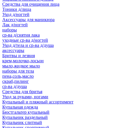
Средства для очищения лица
Тоники д/лица
Уход д/ногтей
Аксессуары для маникюра
Лак д/ногтей
наборы
ср-ва д/снятия лака
уходные ср-ва д/ногтей
Уход д/тела и ср-ва д/душа
аксессуары
Бритвы и лезвия
крем,молочко,лосьон
мыло,жидкое мыло
наборы для тела
пена,соль,масло
скраб,пилинг
ср-ва д/душа
Средства для бритья
Уход за руками, ногами
Купальный и пляжный ассортимент
Купальная одежда
Бюстгальтер купальный
Купальник раздельный
Купальник слитный
Купальник спортивный