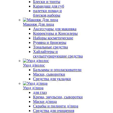
Блески и тинты
Карандаш для губ
палетки помад и
блесков,наборы
Макияж Для лица
Аксессуары для макияжа
Корректоры и Консилеры
Наборы косметические
Румяна и бронзеры
Тональные средства
Хайлайтеры и
скульптурирующие средства
Уход д/волос
Бальзамы и ополаскиватели
Маски, сыворотки
Средства для укладки
Уход д/лица
для глаз
Крема, эмульсии, сыворотки
Маски д/лица
Скрабы и пилинги д/лица
Средства для очищения