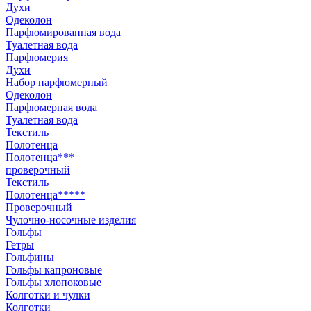
Духи
Одеколон
Парфюмированная вода
Туалетная вода
Парфюмерия
Духи
Набор парфюмерный
Одеколон
Парфюмерная вода
Туалетная вода
Текстиль
Полотенца
Полотенца***
проверочный
Текстиль
Полотенца*****
Проверочный
Чулочно-носочные изделия
Гольфы
Гетры
Гольфины
Гольфы капроновые
Гольфы хлопоковые
Колготки и чулки
Колготки