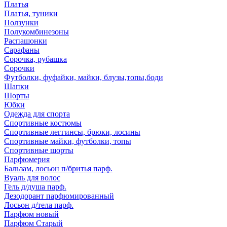
Платья
Платья, туники
Ползунки
Полукомбинезоны
Распашонки
Сарафаны
Сорочка, рубашка
Сорочки
Футболки, фуфайки, майки, блузы,топы,боди
Шапки
Шорты
Юбки
Одежда для спорта
Спортивные костюмы
Спортивные леггинсы, брюки, лосины
Спортивные майки, футболки, топы
Спортивные шорты
Парфюмерия
Бальзам, лосьон п/бритья парф.
Вуаль для волос
Гель д/душа парф.
Дезодорант парфюмированный
Лосьон д/тела парф.
Парфюм новый
Парфюм Старый