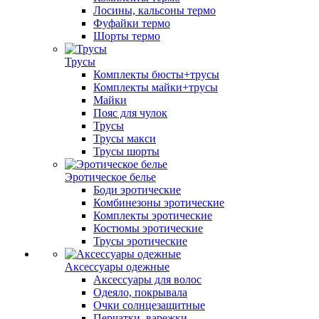
Лосины, кальсоны термо
Фуфайки термо
Шорты термо
Трусы
Комплекты бюсты+трусы
Комплекты майки+трусы
Майки
Пояс для чулок
Трусы
Трусы макси
Трусы шорты
Эротическое белье
Боди эротические
Комбинезоны эротические
Комплекты эротические
Костюмы эротические
Трусы эротические
Аксессуары одежные
Аксессуары для волос
Одеяло, покрывала
Очки солнцезащитные
Перчатки, варежки