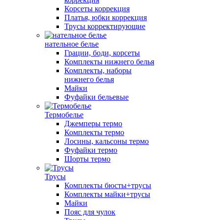
Корсеты коррекция
Платья, юбки коррекция
Трусы корректирующие
нательное белье
Грации, боди, корсеты
Комплекты нижнего белья
Комплекты, наборы
нижнего белья
Майки
Фуфайки бельевые
Термобелье
Джемперы термо
Комплекты термо
Лосины, кальсоны термо
Фуфайки термо
Шорты термо
Трусы
Комплекты бюсты+трусы
Комплекты майки+трусы
Майки
Пояс для чулок