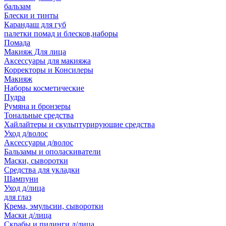
бальзам
Блески и тинты
Карандаш для губ
палетки помад и блесков,наборы
Помада
Макияж Для лица
Аксессуары для макияжа
Корректоры и Консилеры
Макияж
Наборы косметические
Пудра
Румяна и бронзеры
Тональные средства
Хайлайтеры и скульптурирующие средства
Уход д/волос
Аксессуары д/волос
Бальзамы и ополаскиватели
Маски, сыворотки
Средства для укладки
Шампуни
Уход д/лица
для глаз
Крема, эмульсии, сыворотки
Маски д/лица
Скрабы и пилинги д/лица