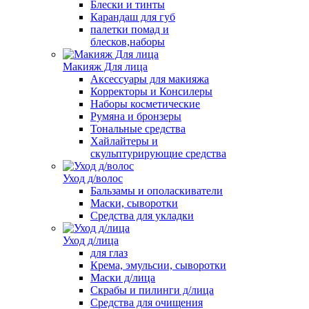
Блески и тинты
Карандаш для губ
палетки помад и
блесков,наборы
Макияж Для лица
Аксессуары для макияжа
Корректоры и Консилеры
Наборы косметические
Румяна и бронзеры
Тональные средства
Хайлайтеры и
скульптурирующие средства
Уход д/волос
Бальзамы и ополаскиватели
Маски, сыворотки
Средства для укладки
Уход д/лица
для глаз
Крема, эмульсии, сыворотки
Маски д/лица
Скрабы и пилинги д/лица
Средства для очищения