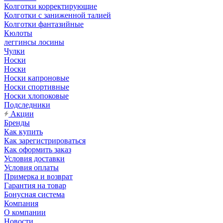
Колготки корректирующие
Колготки с заниженной талией
Колготки фантазийные
Кюлоты
леггинсы лосины
Чулки
Носки
Носки
Носки капроновые
Носки спортивные
Носки хлопоковые
Подследники
Акции
Бренды
Как купить
Как зарегистрироваться
Как оформить заказ
Условия доставки
Условия оплаты
Примерка и возврат
Гарантия на товар
Бонусная система
Компания
О компании
Новости