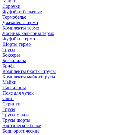
Майки
Сорочки
Фуфайки бельевые
Термобелье
Джемперы термо
Комплекты термо
Лосины, кальсоны термо
Фуфайки термо
Шорты термо
Трусы
Боксеры
Бразилиана
Брифы
Комплекты бюсты+трусы
Комплекты майки+трусы
Майки
Панталоны
Пояс для чулок
Слип
Стринги
Трусы
Трусы макси
Трусы шорты
Эротическое белье
Боди эротические