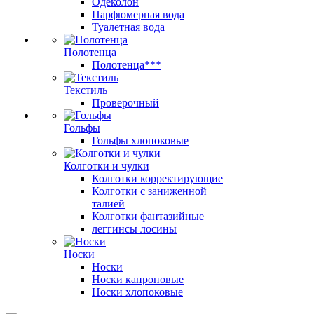
Одеколон
Парфюмерная вода
Туалетная вода
Полотенца
Полотенца***
Текстиль
Проверочный
Гольфы
Гольфы хлопоковые
Колготки и чулки
Колготки корректирующие
Колготки с заниженной
талией
Колготки фантазийные
леггинсы лосины
Носки
Носки
Носки капроновые
Носки хлопоковые