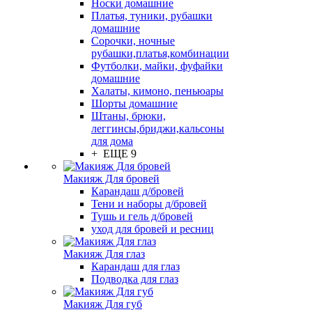
Носки домашние
Платья, туники, рубашки
домашние
Сорочки, ночные
рубашки,платья,комбинации
Футболки, майки, фуфайки
домашние
Халаты, кимоно, пеньюары
Шорты домашние
Штаны, брюки,
леггинсы,бриджи,кальсоны
для дома
+ ЕЩЕ 9
Макияж Для бровей
Карандаш д/бровей
Тени и наборы д/бровей
Тушь и гель д/бровей
уход для бровей и ресниц
Макияж Для глаз
Карандаш для глаз
Подводка для глаз
Макияж Для губ