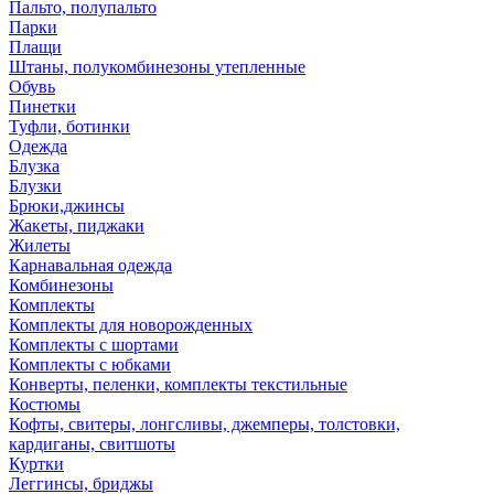
Пальто, полупальто
Парки
Плащи
Штаны, полукомбинезоны утепленные
Обувь
Пинетки
Туфли, ботинки
Одежда
Блузка
Блузки
Брюки,джинсы
Жакеты, пиджаки
Жилеты
Карнавальная одежда
Комбинезоны
Комплекты
Комплекты для новорожденных
Комплекты с шортами
Комплекты с юбками
Конверты, пеленки, комплекты текстильные
Костюмы
Кофты, свитеры, лонгсливы, джемперы, толстовки,
кардиганы, свитшоты
Куртки
Леггинсы, бриджы