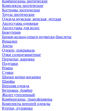
Комбинезоны эротические
Комплекты эротические
Костюмы эротические
Трусы эротические
Одежда мужская, женская, детская
Аксессуары одежные
Аксессуары для волос
Бижутерия
Броши,кольца,серьги,подвески,браслеты
Вешалки
Зонты
Одеяло, покрывала
Очки солнцезащитные
Перчатки, варежки
Подушки
Ремни
Сумки
Шапки,кепки,косынки
Шарфы
Верхняя одежда
Ветровки, бомбер
Жилет утепленный
Комбинезоны, трансформеры
Комплекты верхней одежды
Куртки, пуховики