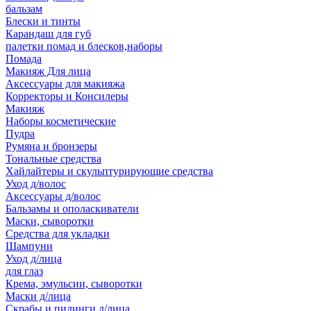
бальзам
Блески и тинты
Карандаш для губ
палетки помад и блесков,наборы
Помада
Макияж Для лица
Аксессуары для макияжа
Корректоры и Консилеры
Макияж
Наборы косметические
Пудра
Румяна и бронзеры
Тональные средства
Хайлайтеры и скульптурирующие средства
Уход д/волос
Аксессуары д/волос
Бальзамы и ополаскиватели
Маски, сыворотки
Средства для укладки
Шампуни
Уход д/лица
для глаз
Крема, эмульсии, сыворотки
Маски д/лица
Скрабы и пилинги д/лица