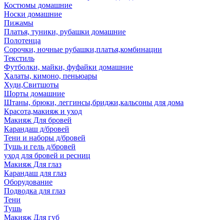
Костюмы домашние
Носки домашние
Пижамы
Платья, туники, рубашки домашние
Полотенца
Сорочки, ночные рубашки,платья,комбинации
Текстиль
Футболки, майки, фуфайки домашние
Халаты, кимоно, пеньюары
Худи,Свитшоты
Шорты домашние
Штаны, брюки, леггинсы,бриджи,кальсоны для дома
Красота,макияж и уход
Макияж Для бровей
Карандаш д/бровей
Тени и наборы д/бровей
Тушь и гель д/бровей
уход для бровей и ресниц
Макияж Для глаз
Карандаш для глаз
Оборудование
Подводка для глаз
Тени
Тушь
Макияж Для губ