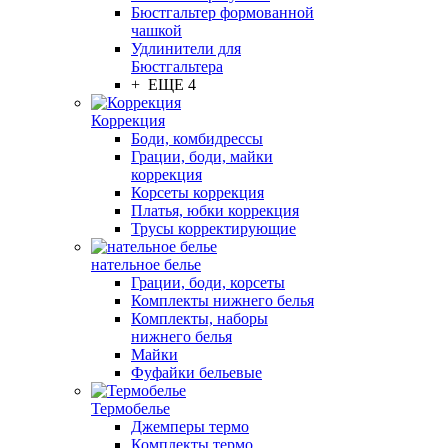
Бюстгальтер формованной
чашкой
Удлинители для
Бюстгальтера
+ ЕЩЕ 4
Коррекция
Боди, комбидрессы
Грации, боди, майки
коррекция
Корсеты коррекция
Платья, юбки коррекция
Трусы корректирующие
нательное белье
Грации, боди, корсеты
Комплекты нижнего белья
Комплекты, наборы
нижнего белья
Майки
Фуфайки бельевые
Термобелье
Джемперы термо
Комплекты термо