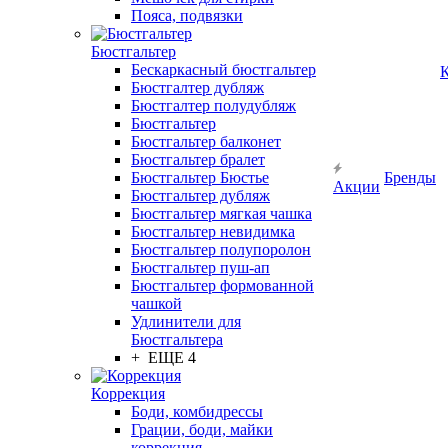
Пояса, подвязки
Бюстгальтер
Бескаркасный бюстгальтер
К
Бюстгалтер дубляж
Бюстгалтер полудубляж
Бюстгальтер
Бюстгальтер балконет
Бюстгальтер бралет
Бюстгальтер Бюстье
Бренды
Акции
Бюстгальтер дубляж
Бюстгальтер мягкая чашка
Бюстгальтер невидимка
Бюстгальтер полупоролон
Бюстгальтер пуш-ап
Бюстгальтер формованной
чашкой
Удлинители для
Бюстгальтера
+ ЕЩЕ 4
Коррекция
Боди, комбидрессы
Грации, боди, майки
коррекция