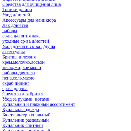
Средства для очищения лица
Тоники д/лица
Уход д/ногтей
Аксессуары для маникюра
Лак д/ногтей
наборы
ср-ва д/снятия лака
уходные ср-ва д/ногтей
Уход д/тела и ср-ва д/душа
аксессуары
Бритвы и лезвия
крем,молочко,лосьон
мыло,жидкое мыло
наборы для тела
пена,соль,масло
скраб,пилинг
ср-ва д/душа
Средства для бритья
Уход за руками, ногами
Купальный и пляжный ассортимент
Купальная одежда
Бюстгальтер купальный
Купальник раздельный
Купальник слитный
Купальник спортивный