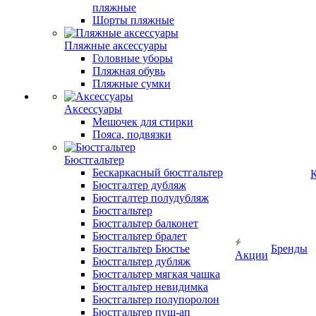
пляжные
Шорты пляжные
Пляжные аксессуары
Головные уборы
Пляжная обувь
Пляжные сумки
Аксессуары
Мешочек для стирки
Пояса, подвязки
Бюстгальтер
Бескаркасный бюстгальтер
К
Бюстгалтер дубляж
Бюстгалтер полудубляж
Бюстгальтер
Бюстгальтер балконет
Бюстгальтер бралет
Бюстгальтер Бюстье
Бренды
Акции
Бюстгальтер дубляж
Бюстгальтер мягкая чашка
Бюстгальтер невидимка
Бюстгальтер полупоролон
Бюстгальтер пуш-ап