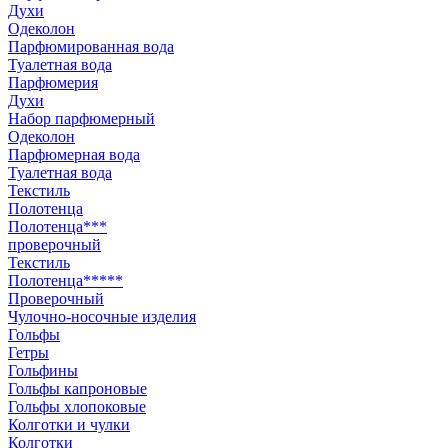
Духи
Одеколон
Парфюмированная вода
Туалетная вода
Парфюмерия
Духи
Набор парфюмерный
Одеколон
Парфюмерная вода
Туалетная вода
Текстиль
Полотенца
Полотенца***
проверочный
Текстиль
Полотенца*****
Проверочный
Чулочно-носочные изделия
Гольфы
Гетры
Гольфины
Гольфы капроновые
Гольфы хлопоковые
Колготки и чулки
Колготки