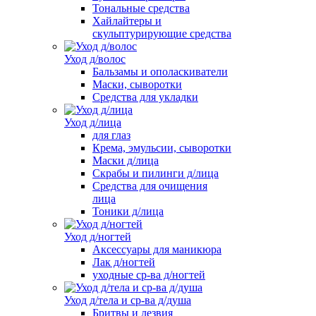
Тональные средства
Хайлайтеры и
скульптурирующие средства
Уход д/волос
Бальзамы и ополаскиватели
Маски, сыворотки
Средства для укладки
Уход д/лица
для глаз
Крема, эмульсии, сыворотки
Маски д/лица
Скрабы и пилинги д/лица
Средства для очищения
лица
Тоники д/лица
Уход д/ногтей
Аксессуары для маникюра
Лак д/ногтей
уходные ср-ва д/ногтей
Уход д/тела и ср-ва д/душа
Бритвы и лезвия