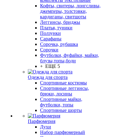
комплекты текстильные
Кофты, свитеры, лонгсливы,
джемперы, толстовки,
кардиганы, свитшоты
Леггинсы, бриджы
Платья, туники
Ползунки
Сарафаны
Сорочка, рубашка
Сорочки
Футболки, фуфайки, майки,
блузы,топы,боди
+ ЕЩЕ 5
Одежда для спорта
Спортивные костюмы
Спортивные леггинсы,
брюки, лосины
Спортивные майки,
футболки, топы
Спортивные шорты
Парфюмерия
Духи
Набор парфюмерный