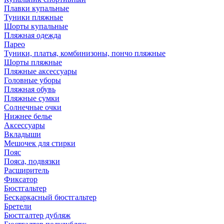
Плавки купальные
Туники пляжные
Шорты купальные
Пляжная одежда
Парео
Туники, платья, комбинизоны, пончо пляжные
Шорты пляжные
Пляжные аксессуары
Головные уборы
Пляжная обувь
Пляжные сумки
Солнечные очки
Нижнее белье
Аксессуары
Вкладыши
Мешочек для стирки
Пояс
Пояса, подвязки
Расширитель
Фиксатор
Бюстгальтер
Бескаркасный бюстгальтер
Бретели
Бюстгалтер дубляж