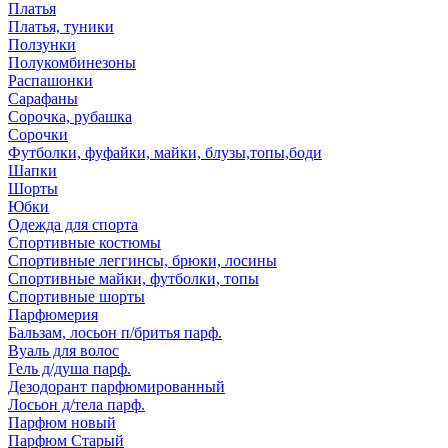
Платья
Платья, туники
Ползунки
Полукомбинезоны
Распашонки
Сарафаны
Сорочка, рубашка
Сорочки
Футболки, фуфайки, майки, блузы,топы,боди
Шапки
Шорты
Юбки
Одежда для спорта
Спортивные костюмы
Спортивные леггинсы, брюки, лосины
Спортивные майки, футболки, топы
Спортивные шорты
Парфюмерия
Бальзам, лосьон п/бритья парф.
Вуаль для волос
Гель д/душа парф.
Дезодорант парфюмированный
Лосьон д/тела парф.
Парфюм новый
Парфюм Старый