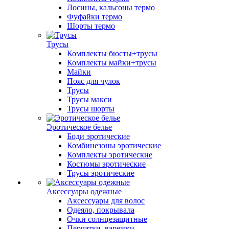
Лосины, кальсоны термо
Фуфайки термо
Шорты термо
Трусы
Комплекты бюсты+трусы
Комплекты майки+трусы
Майки
Пояс для чулок
Трусы
Трусы макси
Трусы шорты
Эротическое белье
Боди эротические
Комбинезоны эротические
Комплекты эротические
Костюмы эротические
Трусы эротические
Аксессуары одежные
Аксессуары для волос
Одеяло, покрывала
Очки солнцезащитные
Перчатки, варежки