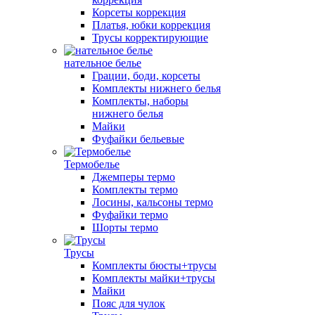
Корсеты коррекция
Платья, юбки коррекция
Трусы корректирующие
нательное белье
Грации, боди, корсеты
Комплекты нижнего белья
Комплекты, наборы
нижнего белья
Майки
Фуфайки бельевые
Термобелье
Джемперы термо
Комплекты термо
Лосины, кальсоны термо
Фуфайки термо
Шорты термо
Трусы
Комплекты бюсты+трусы
Комплекты майки+трусы
Майки
Пояс для чулок