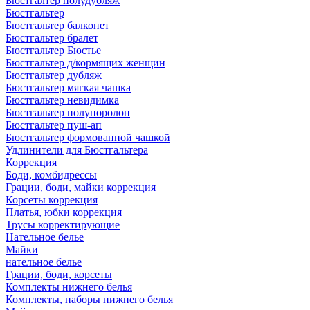
Бюстгалтер полудубляж
Бюстгальтер
Бюстгальтер балконет
Бюстгальтер бралет
Бюстгальтер Бюстье
Бюстгальтер д/кормящих женщин
Бюстгальтер дубляж
Бюстгальтер мягкая чашка
Бюстгальтер невидимка
Бюстгальтер полупоролон
Бюстгальтер пуш-ап
Бюстгальтер формованной чашкой
Удлинители для Бюстгальтера
Коррекция
Боди, комбидрессы
Грации, боди, майки коррекция
Корсеты коррекция
Платья, юбки коррекция
Трусы корректирующие
Нательное белье
Майки
нательное белье
Грации, боди, корсеты
Комплекты нижнего белья
Комплекты, наборы нижнего белья