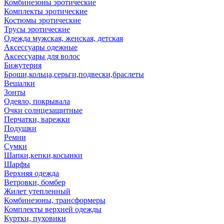
Комбинезоны эротические
Комплекты эротические
Костюмы эротические
Трусы эротические
Одежда мужская, женская, детская
Аксессуары одежные
Аксессуары для волос
Бижутерия
Броши,кольца,серьги,подвески,браслеты
Вешалки
Зонты
Одеяло, покрывала
Очки солнцезащитные
Перчатки, варежки
Подушки
Ремни
Сумки
Шапки,кепки,косынки
Шарфы
Верхняя одежда
Ветровки, бомбер
Жилет утепленный
Комбинезоны, трансформеры
Комплекты верхней одежды
Куртки, пуховики