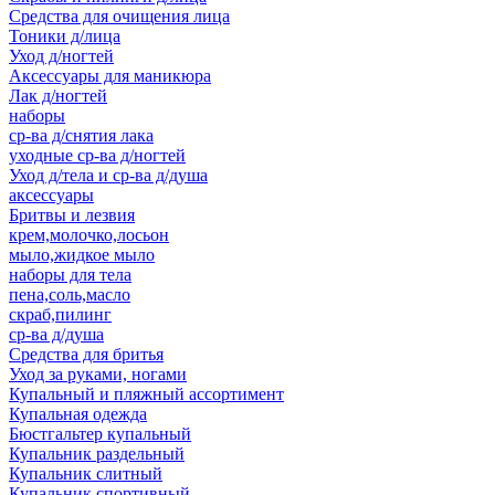
Средства для очищения лица
Тоники д/лица
Уход д/ногтей
Аксессуары для маникюра
Лак д/ногтей
наборы
ср-ва д/снятия лака
уходные ср-ва д/ногтей
Уход д/тела и ср-ва д/душа
аксессуары
Бритвы и лезвия
крем,молочко,лосьон
мыло,жидкое мыло
наборы для тела
пена,соль,масло
скраб,пилинг
ср-ва д/душа
Средства для бритья
Уход за руками, ногами
Купальный и пляжный ассортимент
Купальная одежда
Бюстгальтер купальный
Купальник раздельный
Купальник слитный
Купальник спортивный