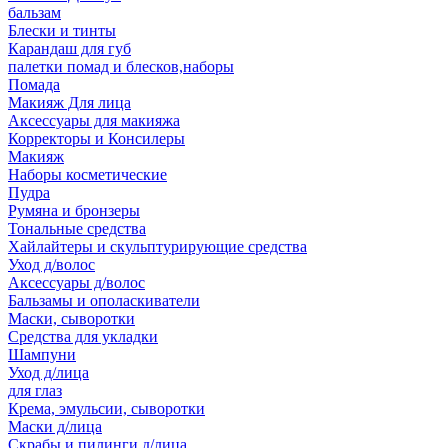
бальзам
Блески и тинты
Карандаш для губ
палетки помад и блесков,наборы
Помада
Макияж Для лица
Аксессуары для макияжа
Корректоры и Консилеры
Макияж
Наборы косметические
Пудра
Румяна и бронзеры
Тональные средства
Хайлайтеры и скульптурирующие средства
Уход д/волос
Аксессуары д/волос
Бальзамы и ополаскиватели
Маски, сыворотки
Средства для укладки
Шампуни
Уход д/лица
для глаз
Крема, эмульсии, сыворотки
Маски д/лица
Скрабы и пилинги д/лица