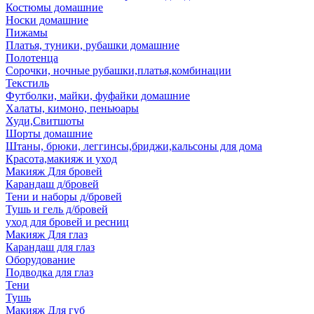
Костюмы домашние
Носки домашние
Пижамы
Платья, туники, рубашки домашние
Полотенца
Сорочки, ночные рубашки,платья,комбинации
Текстиль
Футболки, майки, фуфайки домашние
Халаты, кимоно, пеньюары
Худи,Свитшоты
Шорты домашние
Штаны, брюки, леггинсы,бриджи,кальсоны для дома
Красота,макияж и уход
Макияж Для бровей
Карандаш д/бровей
Тени и наборы д/бровей
Тушь и гель д/бровей
уход для бровей и ресниц
Макияж Для глаз
Карандаш для глаз
Оборудование
Подводка для глаз
Тени
Тушь
Макияж Для губ