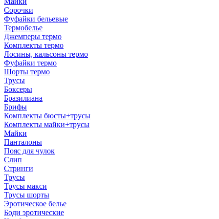
Майки
Сорочки
Фуфайки бельевые
Термобелье
Джемперы термо
Комплекты термо
Лосины, кальсоны термо
Фуфайки термо
Шорты термо
Трусы
Боксеры
Бразилиана
Брифы
Комплекты бюсты+трусы
Комплекты майки+трусы
Майки
Панталоны
Пояс для чулок
Слип
Стринги
Трусы
Трусы макси
Трусы шорты
Эротическое белье
Боди эротические