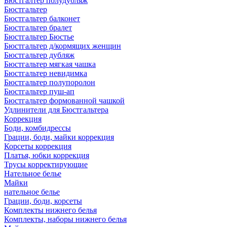
Бюстгалтер полудубляж
Бюстгальтер
Бюстгальтер балконет
Бюстгальтер бралет
Бюстгальтер Бюстье
Бюстгальтер д/кормящих женщин
Бюстгальтер дубляж
Бюстгальтер мягкая чашка
Бюстгальтер невидимка
Бюстгальтер полупоролон
Бюстгальтер пуш-ап
Бюстгальтер формованной чашкой
Удлинители для Бюстгальтера
Коррекция
Боди, комбидрессы
Грации, боди, майки коррекция
Корсеты коррекция
Платья, юбки коррекция
Трусы корректирующие
Нательное белье
Майки
нательное белье
Грации, боди, корсеты
Комплекты нижнего белья
Комплекты, наборы нижнего белья