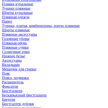
Плавки купальные
Туники пляжные
Шорты купальные
Пляжная одежда
Парео
Туники, платья, комбинизоны, пончо пляжные
Шорты пляжные
Пляжные аксессуары
Головные уборы
Пляжная обувь
Пляжные сумки
Солнечные очки
Нижнее белье
Аксессуары
Вкладыши
Мешочек для стирки
Пояс
Пояса, подвязки
Расширитель
Фиксатор
Бюстгальтер
Бескаркасный бюстгальтер
Бретели
Бюстгалтер дубляж