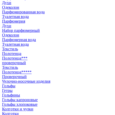
Духи
Одеколон
Парфюмированная вода
Туалетная вода
Парфюмерия
Духи
Набор парфюмерный
Одеколон
Парфюмерная вода
Туалетная вода
Текстиль
Полотенца
Полотенца***
проверочный
Текстиль
Полотенца*****
Проверочный
Чулочно-носочные изделия
Гольфы
Гетры
Гольфины
Гольфы капроновые
Гольфы хлопоковые
Колготки и чулки
Колготки