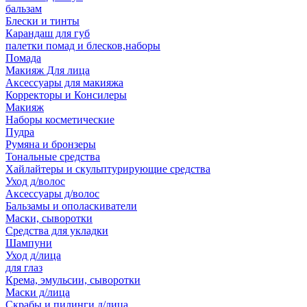
бальзам
Блески и тинты
Карандаш для губ
палетки помад и блесков,наборы
Помада
Макияж Для лица
Аксессуары для макияжа
Корректоры и Консилеры
Макияж
Наборы косметические
Пудра
Румяна и бронзеры
Тональные средства
Хайлайтеры и скульптурирующие средства
Уход д/волос
Аксессуары д/волос
Бальзамы и ополаскиватели
Маски, сыворотки
Средства для укладки
Шампуни
Уход д/лица
для глаз
Крема, эмульсии, сыворотки
Маски д/лица
Скрабы и пилинги д/лица