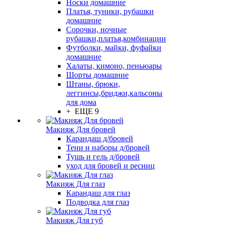
Носки домашние
Платья, туники, рубашки
домашние
Сорочки, ночные
рубашки,платья,комбинации
Футболки, майки, фуфайки
домашние
Халаты, кимоно, пеньюары
Шорты домашние
Штаны, брюки,
леггинсы,бриджи,кальсоны
для дома
+ ЕЩЕ 9
Макияж Для бровей
Карандаш д/бровей
Тени и наборы д/бровей
Тушь и гель д/бровей
уход для бровей и ресниц
Макияж Для глаз
Карандаш для глаз
Подводка для глаз
Макияж Для губ