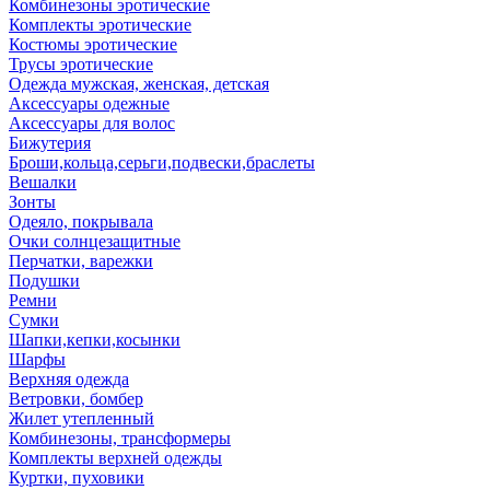
Комбинезоны эротические
Комплекты эротические
Костюмы эротические
Трусы эротические
Одежда мужская, женская, детская
Аксессуары одежные
Аксессуары для волос
Бижутерия
Броши,кольца,серьги,подвески,браслеты
Вешалки
Зонты
Одеяло, покрывала
Очки солнцезащитные
Перчатки, варежки
Подушки
Ремни
Сумки
Шапки,кепки,косынки
Шарфы
Верхняя одежда
Ветровки, бомбер
Жилет утепленный
Комбинезоны, трансформеры
Комплекты верхней одежды
Куртки, пуховики