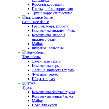
Корсеты коррекция
Платья, юбки коррекция
Трусы корректирующие
нательное белье
Грации, боди, корсеты
Комплекты нижнего белья
Комплекты, наборы
нижнего белья
Майки
Фуфайки бельевые
Термобелье
Джемперы термо
Комплекты термо
Лосины, кальсоны термо
Фуфайки термо
Шорты термо
Трусы
Комплекты бюсты+трусы
Комплекты майки+трусы
Майки
Пояс для чулок