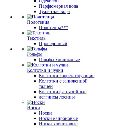
Одеколон
Парфюмерная вода
Туалетная вода
Полотенца
Полотенца***
Текстиль
Проверочный
Гольфы
Гольфы хлопоковые
Колготки и чулки
Колготки корректирующие
Колготки с заниженной
талией
Колготки фантазийные
леггинсы лосины
Носки
Носки
Носки капроновые
Носки хлопоковые