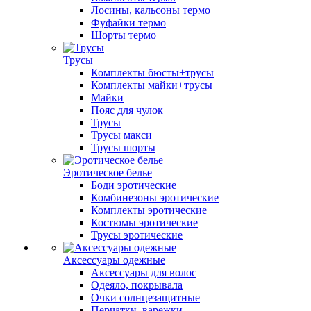
Лосины, кальсоны термо
Фуфайки термо
Шорты термо
Трусы
Комплекты бюсты+трусы
Комплекты майки+трусы
Майки
Пояс для чулок
Трусы
Трусы макси
Трусы шорты
Эротическое белье
Боди эротические
Комбинезоны эротические
Комплекты эротические
Костюмы эротические
Трусы эротические
Аксессуары одежные
Аксессуары для волос
Одеяло, покрывала
Очки солнцезащитные
Перчатки, варежки