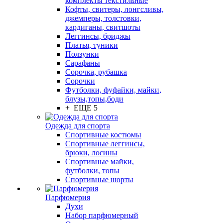
комплекты текстильные
Кофты, свитеры, лонгсливы,
джемперы, толстовки,
кардиганы, свитшоты
Леггинсы, бриджы
Платья, туники
Ползунки
Сарафаны
Сорочка, рубашка
Сорочки
Футболки, фуфайки, майки,
блузы,топы,боди
+ ЕЩЕ 5
Одежда для спорта
Спортивные костюмы
Спортивные леггинсы,
брюки, лосины
Спортивные майки,
футболки, топы
Спортивные шорты
Парфюмерия
Духи
Набор парфюмерный