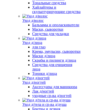
Тональные средства
Хайлайтеры и
скульптурирующие средства
Уход д/волос
Бальзамы и ополаскиватели
Маски, сыворотки
Средства для укладки
Уход д/лица
для глаз
Крема, эмульсии, сыворотки
Маски д/лица
Скрабы и пилинги д/лица
Средства для очищения
лица
Тоники д/лица
Уход д/ногтей
Аксессуары для маникюра
Лак д/ногтей
уходные ср-ва д/ногтей
Уход д/тела и ср-ва д/душа
Бритвы и лезвия