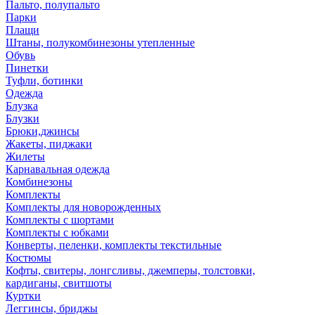
Пальто, полупальто
Парки
Плащи
Штаны, полукомбинезоны утепленные
Обувь
Пинетки
Туфли, ботинки
Одежда
Блузка
Блузки
Брюки,джинсы
Жакеты, пиджаки
Жилеты
Карнавальная одежда
Комбинезоны
Комплекты
Комплекты для новорожденных
Комплекты с шортами
Комплекты с юбками
Конверты, пеленки, комплекты текстильные
Костюмы
Кофты, свитеры, лонгсливы, джемперы, толстовки,
кардиганы, свитшоты
Куртки
Леггинсы, бриджы