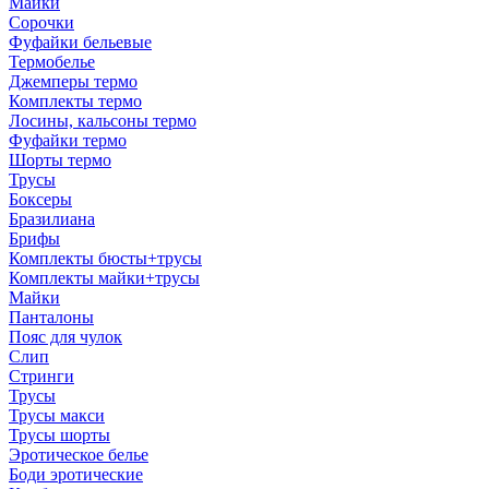
Майки
Сорочки
Фуфайки бельевые
Термобелье
Джемперы термо
Комплекты термо
Лосины, кальсоны термо
Фуфайки термо
Шорты термо
Трусы
Боксеры
Бразилиана
Брифы
Комплекты бюсты+трусы
Комплекты майки+трусы
Майки
Панталоны
Пояс для чулок
Слип
Стринги
Трусы
Трусы макси
Трусы шорты
Эротическое белье
Боди эротические