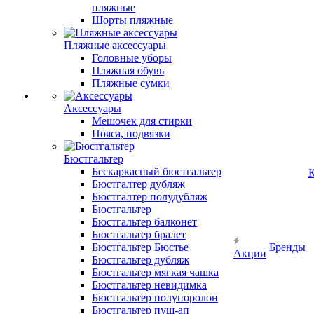
пляжные
Шорты пляжные
Пляжные аксессуары
Головные уборы
Пляжная обувь
Пляжные сумки
Аксессуары
Мешочек для стирки
Пояса, подвязки
Бюстгальтер
Бескаркасный бюстгальтер
К
Бюстгалтер дубляж
Бюстгалтер полудубляж
Бюстгальтер
Бюстгальтер балконет
Бюстгальтер бралет
Бюстгальтер Бюстье
Бренды
Акции
Бюстгальтер дубляж
Бюстгальтер мягкая чашка
Бюстгальтер невидимка
Бюстгальтер полупоролон
Бюстгальтер пуш-ап