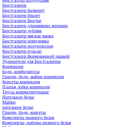
Бюстгалтер полудубляж
Бюстгальтер
Бюстгальтер балконет
Бюстгальтер бралет
Бюстгальтер Бюстье
Бюстгальтер д/кормящих женщин
Бюстгальтер дубляж
Бюстгальтер мягкая чашка
Бюстгальтер невидимка
Бюстгальтер полупоролон
Бюстгальтер пуш-ап
Бюстгальтер формованной чашкой
Удлинители для Бюстгальтера
Коррекция
Боди, комбидрессы
Грации, боди, майки коррекция
Корсеты коррекция
Платья, юбки коррекция
Трусы корректирующие
Нательное белье
Майки
нательное белье
Грации, боди, корсеты
Комплекты нижнего белья
Комплекты, наборы нижнего белья