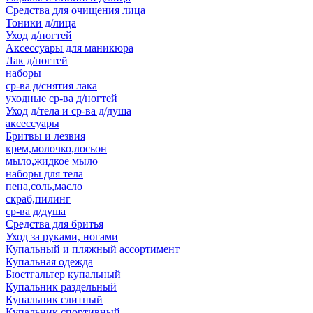
Средства для очищения лица
Тоники д/лица
Уход д/ногтей
Аксессуары для маникюра
Лак д/ногтей
наборы
ср-ва д/снятия лака
уходные ср-ва д/ногтей
Уход д/тела и ср-ва д/душа
аксессуары
Бритвы и лезвия
крем,молочко,лосьон
мыло,жидкое мыло
наборы для тела
пена,соль,масло
скраб,пилинг
ср-ва д/душа
Средства для бритья
Уход за руками, ногами
Купальный и пляжный ассортимент
Купальная одежда
Бюстгальтер купальный
Купальник раздельный
Купальник слитный
Купальник спортивный