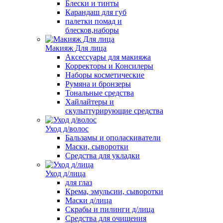
Блески и тинты
Карандаш для губ
палетки помад и
блесков,наборы
Макияж Для лица
Аксессуары для макияжа
Корректоры и Консилеры
Наборы косметические
Румяна и бронзеры
Тональные средства
Хайлайтеры и
скульптурирующие средства
Уход д/волос
Бальзамы и ополаскиватели
Маски, сыворотки
Средства для укладки
Уход д/лица
для глаз
Крема, эмульсии, сыворотки
Маски д/лица
Скрабы и пилинги д/лица
Средства для очищения