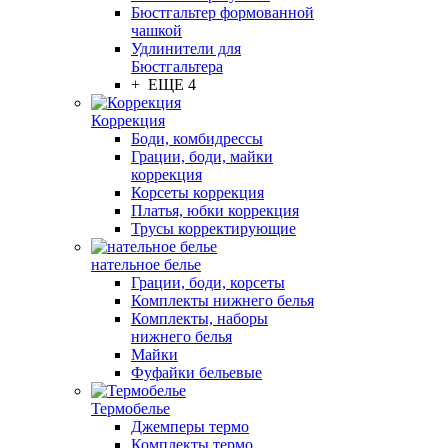
Бюстгальтер формованной
чашкой
Удлинители для
Бюстгальтера
+ ЕЩЕ 4
Коррекция
Боди, комбидрессы
Грации, боди, майки
коррекция
Корсеты коррекция
Платья, юбки коррекция
Трусы корректирующие
нательное белье
Грации, боди, корсеты
Комплекты нижнего белья
Комплекты, наборы
нижнего белья
Майки
Фуфайки бельевые
Термобелье
Джемперы термо
Комплекты термо