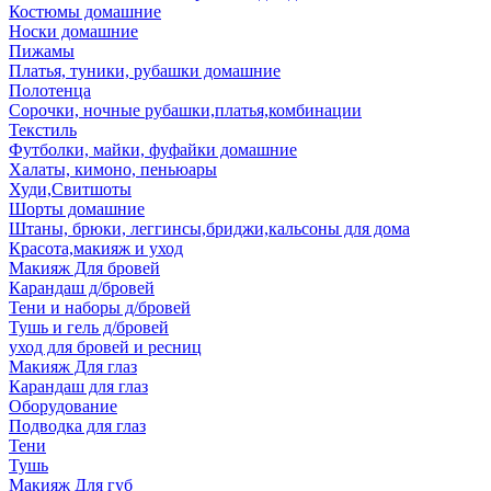
Костюмы домашние
Носки домашние
Пижамы
Платья, туники, рубашки домашние
Полотенца
Сорочки, ночные рубашки,платья,комбинации
Текстиль
Футболки, майки, фуфайки домашние
Халаты, кимоно, пеньюары
Худи,Свитшоты
Шорты домашние
Штаны, брюки, леггинсы,бриджи,кальсоны для дома
Красота,макияж и уход
Макияж Для бровей
Карандаш д/бровей
Тени и наборы д/бровей
Тушь и гель д/бровей
уход для бровей и ресниц
Макияж Для глаз
Карандаш для глаз
Оборудование
Подводка для глаз
Тени
Тушь
Макияж Для губ