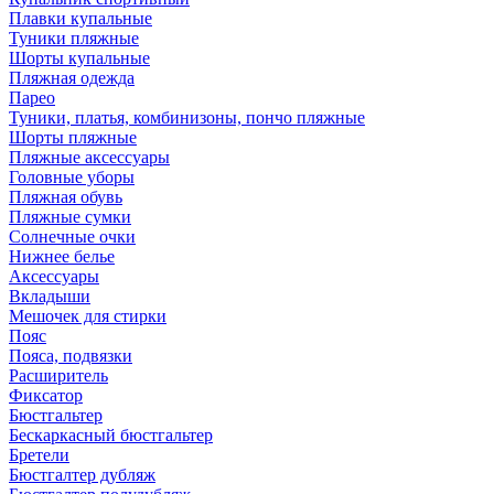
Плавки купальные
Туники пляжные
Шорты купальные
Пляжная одежда
Парео
Туники, платья, комбинизоны, пончо пляжные
Шорты пляжные
Пляжные аксессуары
Головные уборы
Пляжная обувь
Пляжные сумки
Солнечные очки
Нижнее белье
Аксессуары
Вкладыши
Мешочек для стирки
Пояс
Пояса, подвязки
Расширитель
Фиксатор
Бюстгальтер
Бескаркасный бюстгальтер
Бретели
Бюстгалтер дубляж