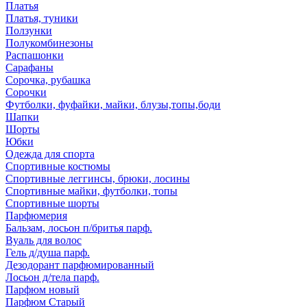
Платья
Платья, туники
Ползунки
Полукомбинезоны
Распашонки
Сарафаны
Сорочка, рубашка
Сорочки
Футболки, фуфайки, майки, блузы,топы,боди
Шапки
Шорты
Юбки
Одежда для спорта
Спортивные костюмы
Спортивные леггинсы, брюки, лосины
Спортивные майки, футболки, топы
Спортивные шорты
Парфюмерия
Бальзам, лосьон п/бритья парф.
Вуаль для волос
Гель д/душа парф.
Дезодорант парфюмированный
Лосьон д/тела парф.
Парфюм новый
Парфюм Старый