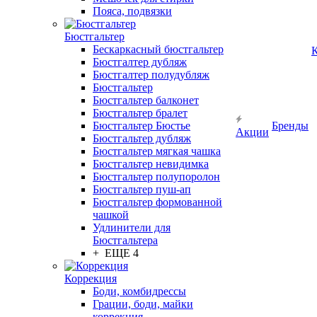
Пояса, подвязки
Бюстгальтер
Бескаркасный бюстгальтер
К
Бюстгалтер дубляж
Бюстгалтер полудубляж
Бюстгальтер
Бюстгальтер балконет
Бюстгальтер бралет
Бюстгальтер Бюстье
Бренды
Акции
Бюстгальтер дубляж
Бюстгальтер мягкая чашка
Бюстгальтер невидимка
Бюстгальтер полупоролон
Бюстгальтер пуш-ап
Бюстгальтер формованной
чашкой
Удлинители для
Бюстгальтера
+ ЕЩЕ 4
Коррекция
Боди, комбидрессы
Грации, боди, майки
коррекция