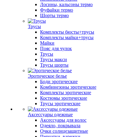
Лосины, кальсоны термо
Фуфайки термо
Шорты термо
Трусы
Комплекты бюсты+трусы
Комплекты майки+трусы
Майки
Пояс для чулок
Трусы
Трусы макси
Трусы шорты
Эротическое белье
Боди эротические
Комбинезоны эротические
Комплекты эротические
Костюмы эротические
Трусы эротические
Аксессуары одежные
Аксессуары для волос
Одеяло, покрывала
Очки солнцезащитные
Перчатки, варежки