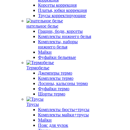
Корсеты коррекция
Платья, юбки коррекция
Трусы корректирующие
нательное белье
Грации, боди, корсеты
Комплекты нижнего белья
Комплекты, наборы
нижнего белья
Майки
Фуфайки бельевые
Термобелье
Джемперы термо
Комплекты термо
Лосины, кальсоны термо
Фуфайки термо
Шорты термо
Трусы
Комплекты бюсты+трусы
Комплекты майки+трусы
Майки
Пояс для чулок