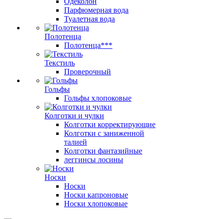
Одеколон
Парфюмерная вода
Туалетная вода
Полотенца
Полотенца***
Текстиль
Проверочный
Гольфы
Гольфы хлопоковые
Колготки и чулки
Колготки корректирующие
Колготки с заниженной
талией
Колготки фантазийные
леггинсы лосины
Носки
Носки
Носки капроновые
Носки хлопоковые