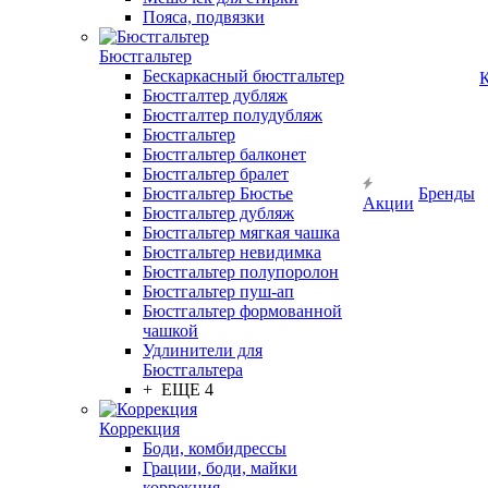
Пояса, подвязки
Бюстгальтер
Бескаркасный бюстгальтер
К
Бюстгалтер дубляж
Бюстгалтер полудубляж
Бюстгальтер
Бюстгальтер балконет
Бюстгальтер бралет
Бюстгальтер Бюстье
Бренды
Акции
Бюстгальтер дубляж
Бюстгальтер мягкая чашка
Бюстгальтер невидимка
Бюстгальтер полупоролон
Бюстгальтер пуш-ап
Бюстгальтер формованной
чашкой
Удлинители для
Бюстгальтера
+ ЕЩЕ 4
Коррекция
Боди, комбидрессы
Грации, боди, майки
коррекция