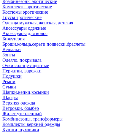
Комбинезоны эротические
Комплекты эротические
Костюмы эротические
Трусы эротические
Одежда мужская, женская, детская
Аксессуары одежные
Аксессуары для волос
Бижутерия
Броши,кольца,серьги,подвески,браслеты
Вешалки
Зонты
Одеяло, покрывала
Очки солнцезащитные
Перчатки, варежки
Подушки
Ремни
Сумки
Шапки,кепки,косынки
Шарфы
Верхняя одежда
Ветровки, бомбер
Жилет утепленный
Комбинезоны, трансформеры
Комплекты верхней одежды
Куртки, пуховики