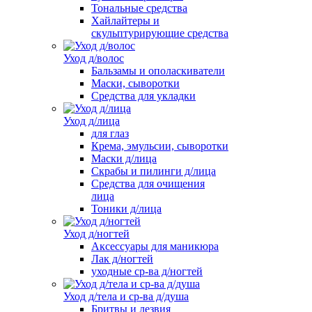
Тональные средства
Хайлайтеры и
скульптурирующие средства
Уход д/волос
Бальзамы и ополаскиватели
Маски, сыворотки
Средства для укладки
Уход д/лица
для глаз
Крема, эмульсии, сыворотки
Маски д/лица
Скрабы и пилинги д/лица
Средства для очищения
лица
Тоники д/лица
Уход д/ногтей
Аксессуары для маникюра
Лак д/ногтей
уходные ср-ва д/ногтей
Уход д/тела и ср-ва д/душа
Бритвы и лезвия