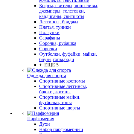
комплекты текстильные
Кофты, свитеры, лонгсливы,
джемперы, толстовки,
кардиганы, свитшоты
Леггинсы, бриджы
Платья, туники
Ползунки
Сарафаны
Сорочка, рубашка
Сорочки
Футболки, фуфайки, майки,
блузы,топы,боди
+ ЕЩЕ 5
Одежда для спорта
Спортивные костюмы
Спортивные леггинсы,
брюки, лосины
Спортивные майки,
футболки, топы
Спортивные шорты
Парфюмерия
Духи
Набор парфюмерный