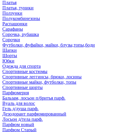
Платья
Платья, туники
Ползунки
Полукомбинезоны
Распашонки
Сарафаны
Сорочка, рубашка
Сорочки
Футболки, фуфайки, майки, блузы,топы,боди
Шапки
Шорты
Юбки
Одежда для спорта
Спортивные костюмы
Спортивные леггинсы, брюки, лосины
Спортивные майки, футболки, топы
Спортивные шорты
Парфюмерия
Бальзам, лосьон п/бритья парф.
Вуаль для волос
Гель д/душа парф.
Дезодорант парфюмированный
Лосьон д/тела парф.
Парфюм новый
Парфюм Старый