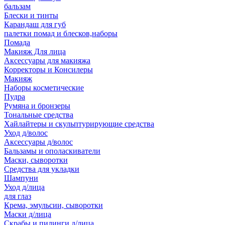
бальзам
Блески и тинты
Карандаш для губ
палетки помад и блесков,наборы
Помада
Макияж Для лица
Аксессуары для макияжа
Корректоры и Консилеры
Макияж
Наборы косметические
Пудра
Румяна и бронзеры
Тональные средства
Хайлайтеры и скульптурирующие средства
Уход д/волос
Аксессуары д/волос
Бальзамы и ополаскиватели
Маски, сыворотки
Средства для укладки
Шампуни
Уход д/лица
для глаз
Крема, эмульсии, сыворотки
Маски д/лица
Скрабы и пилинги д/лица