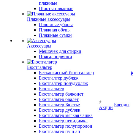
пляжные
Шорты пляжные
Пляжные аксессуары
Головные уборы
Пляжная обувь
Пляжные сумки
Аксессуары
Мешочек для стирки
Пояса, подвязки
Бюстгальтер
Бескаркасный бюстгальтер
К
Бюстгалтер дубляж
Бюстгалтер полудубляж
Бюстгальтер
Бюстгальтер балконет
Бюстгальтер бралет
Бюстгальтер Бюстье
Бренды
Акции
Бюстгальтер дубляж
Бюстгальтер мягкая чашка
Бюстгальтер невидимка
Бюстгальтер полупоролон
Бюстгальтер пуш-ап