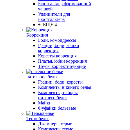
Бюстгальтер формованной
чашкой
Удлинители для
Бюстгальтера
+ ЕЩЕ 4
Коррекция
Боди, комбидрессы
Грации, боди, майки
коррекция
Корсеты коррекция
Платья, юбки коррекция
Трусы корректирующие
нательное белье
Грации, боди, корсеты
Комплекты нижнего белья
Комплекты, наборы
нижнего белья
Майки
Фуфайки бельевые
Термобелье
Джемперы термо
Комплекты термо