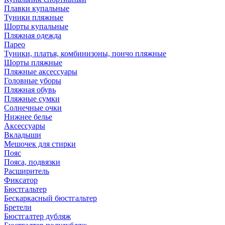
Плавки купальные
Туники пляжные
Шорты купальные
Пляжная одежда
Парео
Туники, платья, комбинизоны, пончо пляжные
Шорты пляжные
Пляжные аксессуары
Головные уборы
Пляжная обувь
Пляжные сумки
Солнечные очки
Нижнее белье
Аксессуары
Вкладыши
Мешочек для стирки
Пояс
Пояса, подвязки
Расширитель
Фиксатор
Бюстгальтер
Бескаркасный бюстгальтер
Бретели
Бюстгалтер дубляж