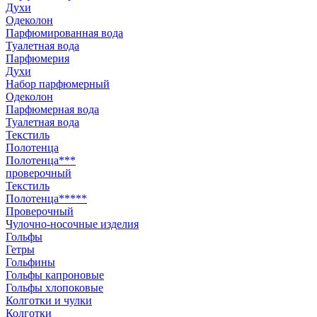
Духи
Одеколон
Парфюмированная вода
Туалетная вода
Парфюмерия
Духи
Набор парфюмерный
Одеколон
Парфюмерная вода
Туалетная вода
Текстиль
Полотенца
Полотенца***
проверочный
Текстиль
Полотенца*****
Проверочный
Чулочно-носочные изделия
Гольфы
Гетры
Гольфины
Гольфы капроновые
Гольфы хлопоковые
Колготки и чулки
Колготки