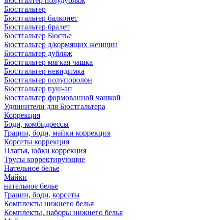
Бюстгалтер полудубляж
Бюстгальтер
Бюстгальтер балконет
Бюстгальтер бралет
Бюстгальтер Бюстье
Бюстгальтер д/кормящих женщин
Бюстгальтер дубляж
Бюстгальтер мягкая чашка
Бюстгальтер невидимка
Бюстгальтер полупоролон
Бюстгальтер пуш-ап
Бюстгальтер формованной чашкой
Удлинители для Бюстгальтера
Коррекция
Боди, комбидрессы
Грации, боди, майки коррекция
Корсеты коррекция
Платья, юбки коррекция
Трусы корректирующие
Нательное белье
Майки
нательное белье
Грации, боди, корсеты
Комплекты нижнего белья
Комплекты, наборы нижнего белья