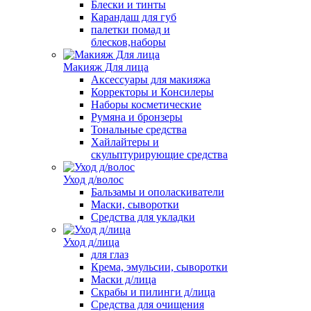
Блески и тинты
Карандаш для губ
палетки помад и
блесков,наборы
Макияж Для лица
Аксессуары для макияжа
Корректоры и Консилеры
Наборы косметические
Румяна и бронзеры
Тональные средства
Хайлайтеры и
скульптурирующие средства
Уход д/волос
Бальзамы и ополаскиватели
Маски, сыворотки
Средства для укладки
Уход д/лица
для глаз
Крема, эмульсии, сыворотки
Маски д/лица
Скрабы и пилинги д/лица
Средства для очищения