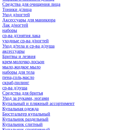
Средства для очищения лица
Тоники д/лица
Уход д/ногтей
Аксессуары для маникюра
Лак д/ногтей
наборы
ср-ва д/снятия лака
уходные ср-ва д/ногтей
Уход д/тела и ср-ва д/душа
аксессуары
Бритвы и лезвия
крем,молочко,лосьон
мыло,жидкое мыло
наборы для тела
пена,соль,масло
скраб,пилинг
ср-ва д/душа
Средства для бритья
Уход за руками, ногами
Купальный и пляжный ассортимент
Купальная одежда
Бюстгальтер купальный
Купальник раздельный
Купальник слитный
Купальник спортивный