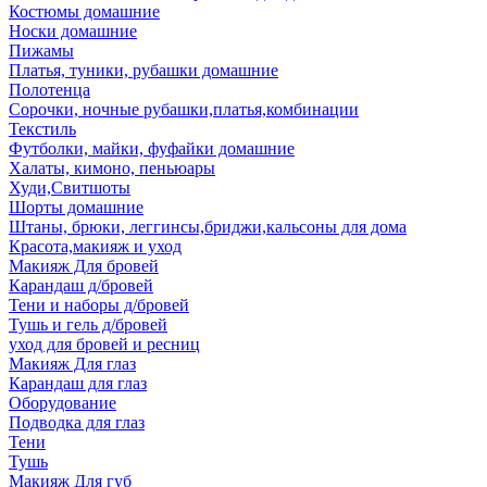
Костюмы домашние
Носки домашние
Пижамы
Платья, туники, рубашки домашние
Полотенца
Сорочки, ночные рубашки,платья,комбинации
Текстиль
Футболки, майки, фуфайки домашние
Халаты, кимоно, пеньюары
Худи,Свитшоты
Шорты домашние
Штаны, брюки, леггинсы,бриджи,кальсоны для дома
Красота,макияж и уход
Макияж Для бровей
Карандаш д/бровей
Тени и наборы д/бровей
Тушь и гель д/бровей
уход для бровей и ресниц
Макияж Для глаз
Карандаш для глаз
Оборудование
Подводка для глаз
Тени
Тушь
Макияж Для губ