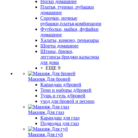
Носки домашние
Платья, туники, рубашки
домашние
Сорочки, ночные
рубашки,платья,комбинации
Футболки, майки, фуфайки
домашние
Халаты, кимоно, пеньюары
Шорты домашние
Штаны, брюки,
леггинсы,бриджи,кальсоны
для дома
+ ЕЩЕ 9
Макияж Для бровей
Карандаш д/бровей
Тени и наборы д/бровей
Тушь и гель д/бровей
уход для бровей и ресниц
Макияж Для глаз
Карандаш для глаз
Подводка для глаз
Макияж Для губ