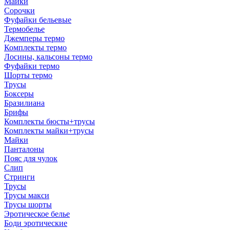
Майки
Сорочки
Фуфайки бельевые
Термобелье
Джемперы термо
Комплекты термо
Лосины, кальсоны термо
Фуфайки термо
Шорты термо
Трусы
Боксеры
Бразилиана
Брифы
Комплекты бюсты+трусы
Комплекты майки+трусы
Майки
Панталоны
Пояс для чулок
Слип
Стринги
Трусы
Трусы макси
Трусы шорты
Эротическое белье
Боди эротические